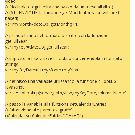
video
// (ricalcolato ogni volta che passo da un mese all'altro)
// (ATTENZIONE: la funzione getMonth ritorna un vettore 0-
based)
var myMonth=dateObj.getMonth()+1;
// prendo l'anno nel formato a 4 cifre con la funzione
getFullYear
var myYear=dateObj.getFullYear();
// imposto la mia chiave di lookup convertendola in formato
stringa
var myKeyDate=''+myMonth+myYear;
// definisco una variabile utilizzando la funzione di lookup
Javascript
var x = dbLookup(server,path,view,myKeyDate,column,Name)
// passo la variabile alla funzione setCalendarEntries
// (attenzione alle parentesi graffe)
oCalendar.setCalendarEntries("{"+x+"}");