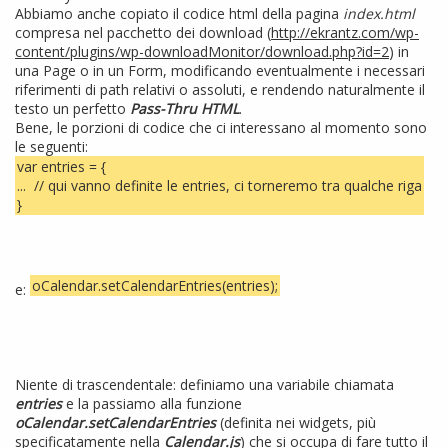
Abbiamo anche copiato il codice html della pagina
index.html
compresa nel pacchetto dei download (
http://ekrantz.com/wp-
content/plugins/wp-downloadMonitor/download.php?id=2
) in
una Page o in un Form, modificando eventualmente i necessari
riferimenti di path relativi o assoluti, e rendendo naturalmente il
testo un perfetto
Pass-Thru HTML
.
Bene, le porzioni di codice che ci interessano al momento sono
le seguenti:
var entries = {
... // qui vanno definite le entries, ci torneremo tra qualche riga
}
oCalendar.setCalendarEntries(entries);
e:
Niente di trascendentale: definiamo una variabile chiamata
entries
e la passiamo alla funzione
oCalendar.setCalendarEntries
(definita nei widgets, più
specificatamente nella
Calendar.js
) che si occupa di fare tutto il