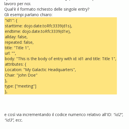
lavoro per noi.
Qual'è il formato richiesto delle singole entry?
Gli esempi parlano chiaro:
"id1": {
starttime: dojo.date.toRfc3339(d1s),
endtime: dojo.date.toRfc3339(d1e),
allday: false,
repeated: false,
title: "Title 1",
url: "",
body: "This is the body of entry with id: id1 and title: Title 1",
attributes: {
Location: "My Galactic Headquarters",
Chair: "John Doe"
},
type: ["meeting"]
},
e così via incrementando il codice numerico relativo all'ID:
“
id2
”
,
“
id3
”
, ecc.