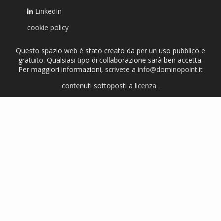
LinkedIn
cookie policy
Questo spazio web è stato creato da per un uso pubblico e
gratuito. Qualsiasi tipo di collaborazione sarà ben accetta.
Per maggiori informazioni, scrivete a
info@dominopoint.it
contenuti sottoposti a
licenza
.