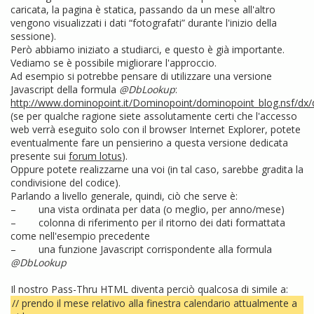
caricata, la pagina è statica, passando da un mese all'altro
vengono visualizzati i dati “fotografati” durante l'inizio della
sessione).
Però abbiamo iniziato a studiarci, e questo è già importante.
Vediamo se è possibile migliorare l'approccio.
Ad esempio si potrebbe pensare di utilizzare una versione
Javascript della formula
@DbLookup
:
http://www.dominopoint.it/Dominopoint/dominopoint_blog.nsf/dx
(se per qualche ragione siete assolutamente certi che l'accesso
web verrà eseguito solo con il browser Internet Explorer, potete
eventualmente fare un pensierino a questa versione dedicata
presente sui
forum lotus
).
Oppure potete realizzarne una voi (in tal caso, sarebbe gradita la
condivisione del codice).
Parlando a livello generale, quindi, ciò che serve è:
– una vista ordinata per data (o meglio, per anno/mese)
– colonna di riferimento per il ritorno dei dati formattata
come nell'esempio precedente
– una funzione Javascript corrispondente alla formula
@DbLookup
Il nostro Pass-Thru HTML diventa perciò qualcosa di simile a:
// prendo il mese relativo alla finestra calendario attualmente a