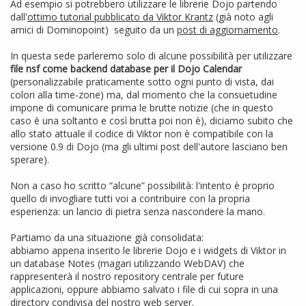
Ad esempio si potrebbero utilizzare le librerie Dojo partendo
dall'
ottimo tutorial pubblicato da Viktor Krantz
(già noto agli
amici di Dominopoint) seguito da un
post di aggiornamento
.
In questa sede parleremo solo di alcune possibilità per utilizzare
file nsf come backend database per il Dojo Calendar
(personalizzabile praticamente sotto ogni punto di vista, dai
colori alla time-zone) ma, dal momento che la consuetudine
impone di comunicare prima le brutte notizie (che in questo
caso è una soltanto e così brutta poi non è), diciamo subito che
allo stato attuale il codice di Viktor non è compatibile con la
versione 0.9 di Dojo (ma gli ultimi post dell'autore lasciano ben
sperare).
Non a caso ho scritto “alcune” possibilità: l'intento è proprio
quello di invogliare tutti voi a contribuire con la propria
esperienza: un lancio di pietra senza nascondere la mano.
Partiamo da una situazione già consolidata:
abbiamo appena inserito le librerie Dojo e i widgets di Viktor in
un database Notes (magari utilizzando WebDAV) che
rappresenterà il nostro repository centrale per future
applicazioni, oppure abbiamo salvato i file di cui sopra in una
directory condivisa del nostro web server.