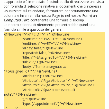
L'approccio più immediato è quindi quello di realizzare una vista
con formula di selezione relativa ai documenti che ci interessa
visualizzare sul calendario, formattare opportunamente una
colonna e inserire nella nostra Page (o nel nostro Form) un
Computed Text
, contenente una formula di lookup.
La nostra colonna di riferimento presenterebbe quindi una
formula simile a qualcosa del genere:
@NewLine+"\"id"+cID+"\": {"+@NewLine+
"starttime: \""+wST+"\","+@NewLine+
"endtime: \""+wET+"\","+@NewLine+
"allday: false,"+@NewLine+
"repeated: false,"+@NewLine+
"title: \""+tAssignedTo+"\","+@NewLine+
"url: \"\","+@NewLine+
"body: \"Turno assegnato a:
"+tAssignedTo+"\","+@NewLine+
"attributes: {"+@NewLine+
"Attributo1: \"Riga Attributo 1\","+@NewLine+
"Attributo2: \"Riga Attributo 2\","+@NewLine+
"Attributo3: \"Spazio per eventuali
note\""+@NewLine+
"},"+@NewLine+
"type: [\"appointment\"]"+@NewLine+
" }"