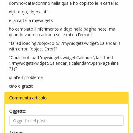
domino\data\domino nella quale ho copiato le 4 cartelle:
dijit, dojo, dojox, util
e la cartella mywidgets
ho cambiato il riferimento a dojo nella pagina note, ma
quando vado a caricarla su ie mi da l'errore:
"failed loading /dojo/dojo/../mywidgets/widget/Calendar.js
with error: [object Error]"
"Could not load 'mywidgets.widget.Calendar'; last tried
'../mywidgets/widget/Calendar.js'calendar?OpenPage (line
21)"
qual'è il problema
ciao e grazie
Commenta articolo
Oggetto:
Autore: