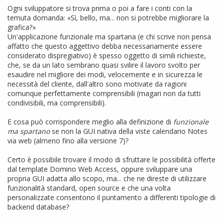
Ogni sviluppatore si trova prima o poi a fare i conti con la
temuta domanda: «Sì, bello, ma... non si potrebbe migliorare la
grafica?»
Un'applicazione funzionale ma spartana (e chi scrive non pensa
affatto che questo aggettivo debba necessariamente essere
considerato dispregiativo) è spesso oggetto di simili richieste,
che, se da un lato sembrano quasi svilire il lavoro svolto per
esaudire nel migliore dei modi, velocemente e in sicurezza le
necessità del cliente, dall'altro sono motivate da ragioni
comunque perfettamente comprensibili (magari non da tutti
condivisibili, ma comprensibili).
E cosa può corrispondere meglio alla definizione di
funzionale
ma spartano
se non la GUI nativa della viste calendario Notes
via web (almeno fino alla versione 7)?
Certo è possibile trovare il modo di sfruttare le possibilità offerte
dal template Domino Web Access, oppure sviluppare una
propria GUI adatta allo scopo, ma... che ne direste di utilizzare
funzionalità standard, open source e che una volta
personalizzate consentono il puntamento a differenti tipologie di
backend database?