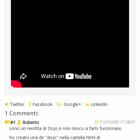
Twitter
Facebook
Google+
LinkedIn
1 Commenti:
#1
Roberto
11/27/2007 17:28:57
sono un neofita di Dojo e non riesco a farlo funzionare.
ho creato una dir "dojo" nella cartella html di