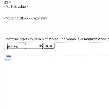
});]]>
</xp:this.value>
</xp:scriptBlock></xp:view>
Il bottone startKey sarà bindato ad una variabile di
RequestScope