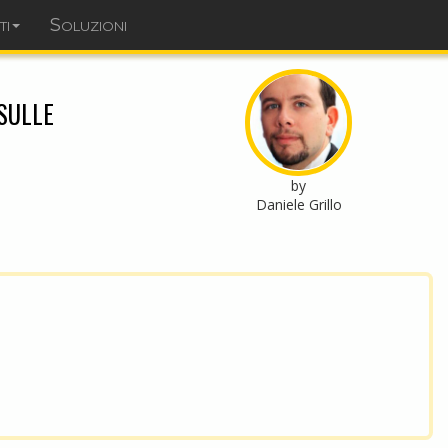
ti
Soluzioni
dominopoint.it
sulle
by
Daniele Grillo