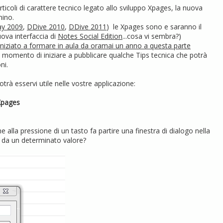
articoli di carattere tecnico legato allo sviluppo Xpages, la nuova
mino.
y 2009
,
DDive 2010
,
DDive 2011
) le Xpages sono e saranno il
ova interfaccia di
Notes Social Edition
...cosa vi sembra?)
niziato a formare in aula da oramai un anno a questa parte
l momento di iniziare a pubblicare qualche Tips tecnica che potrà
ni.
rà esservi utile nelle vostre applicazione:
 Xpages
 alla pressione di un tasto fa partire una finestra di dialogo nella
re da un determinato valore?