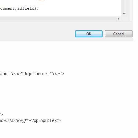
oad=
"true"
dojoTheme=
"true"
>
"
>
pe.startKey}"
></xp:inputText>