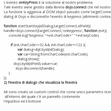
L'evento
onKeyPress
è la soluzione al nostro problema.
Tale evento viene gestito dalla libreria
dojo.connect
che nel nostro
La funzione si aggancia al DOM object passato come targetConnect
dialog di Dojo e disconnette l'evento di keypress (altrimenti continu
function
startStartKey(idDialog,targetConnect,idField){
handle=dojo.connect(targetConnect,'onkeypress',
function
(evt)
console.log("keypress "+evt.charCode+" "+evt.keyCode);
if
(evt.charCode>=32 && evt.charCode<=122 ){
var
dialog=dijit.byId(idDialog);
var
car=String.fromCharCode(evt.charCode);
dialog.show();
dojo.byId(idField).value=car;
dojo.disconnect(handle);
}
});
2) Finestra di dialogo che visualizza la finestra
Mi sono creato un custom control che come unico parametro riceve i
all'interno del quale c'è un pannello contenente
l'InputBox ed il bottone