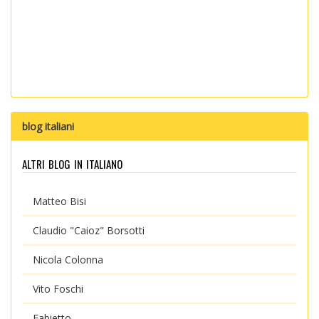
blog italiani
altri blog in italiano
Matteo Bisi
Claudio "Caioz" Borsotti
Nicola Colonna
Vito Foschi
Fabietto