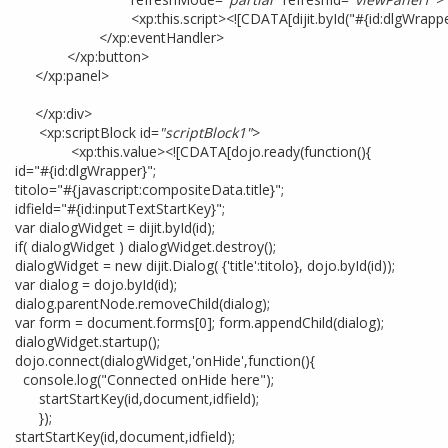
<xp:this.script><![CDATA[dijit.byId("#{id:dlgWrapper}").h
</xp:eventHandler>
</xp:button>
</xp:panel>
</xp:div>
<xp:scriptBlock id=
"scriptBlock1"
>
<xp:this.value><![CDATA[dojo.ready(function(){
id="#{id:dlgWrapper}";
titolo="#{javascript:compositeData.title}";
idfield="#{id:inputTextStartKey}";
var dialogWidget = dijit.byId(id);
if( dialogWidget ) dialogWidget.destroy();
dialogWidget = new dijit.Dialog( {'title':titolo}, dojo.byId(id));
var dialog = dojo.byId(id);
dialog.parentNode.removeChild(dialog);
var form = document.forms[0]; form.appendChild(dialog);
dialogWidget.startup();
dojo.connect(dialogWidget,'onHide',function(){
console.log("Connected onHide here");
startStartKey(id,document,idfield);
});
startStartKey(id,document,idfield);