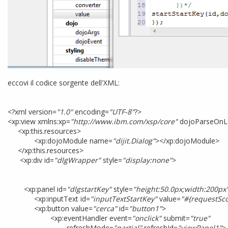
eccovi il codice sorgente dell'XML:
<?xml version=
"1.0"
encoding=
"UTF-8"
?>
<xp:view xmlns:xp=
"http://www.ibm.com/xsp/core"
dojoParseOnL
<xp:this.resources>
<xp:dojoModule name=
"dijit.Dialog"
></xp:dojoModule>
</xp:this.resources>
<xp:div id=
"dlgWrapper"
style=
"display:none"
>
<xp:panel id=
"dlgstartKey"
style=
"height:50.0px;width:200px
<xp:inputText id=
"inputTextStartKey"
value=
"#{requestSco
<xp:button value=
"cerca"
id=
"button1"
>
<xp:eventHandler event=
"onclick"
submit=
"true"
refreshMode=
"partial"
refreshId=
"viewPanel1"
>