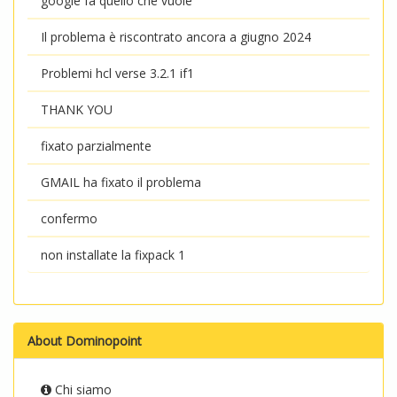
google fa quello che vuole
Il problema è riscontrato ancora a giugno 2024
Problemi hcl verse 3.2.1 if1
THANK YOU
fixato parzialmente
GMAIL ha fixato il problema
confermo
non installate la fixpack 1
About Dominopoint
Chi siamo