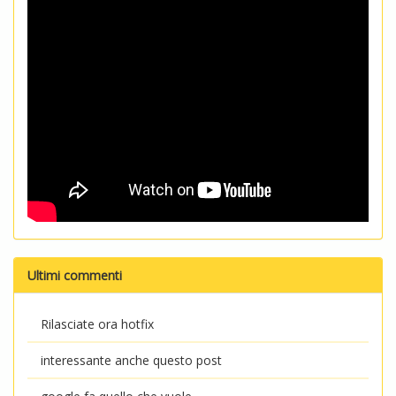
Ultimi commenti
Rilasciate ora hotfix
interessante anche questo post