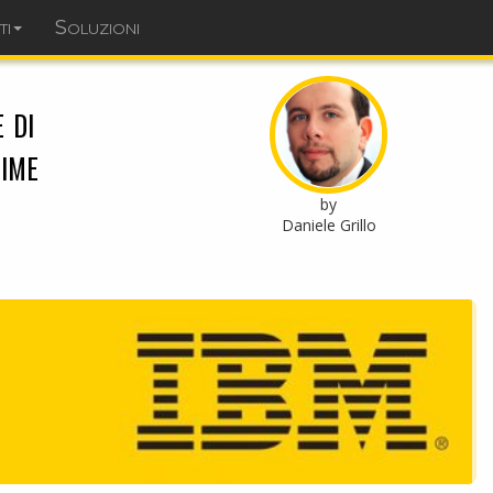
ti
Soluzioni
dominopoint.it
 di
ime
by
Daniele Grillo