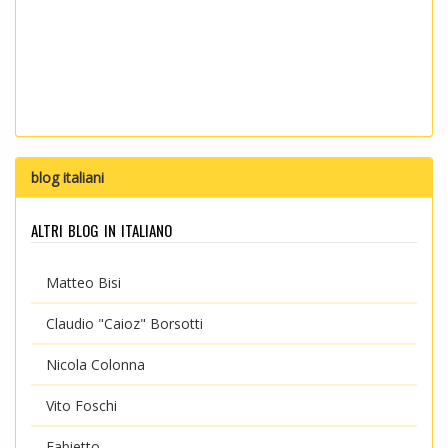
blog italiani
altri blog in italiano
Matteo Bisi
Claudio "Caioz" Borsotti
Nicola Colonna
Vito Foschi
Fabietto