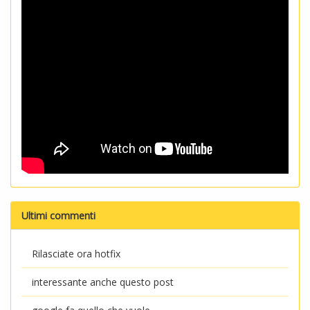
Ultimi commenti
Rilasciate ora hotfix
interessante anche questo post