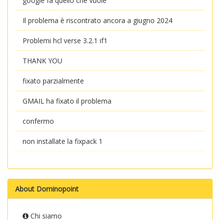
google fa quello che vuole
Il problema è riscontrato ancora a giugno 2024
Problemi hcl verse 3.2.1 if1
THANK YOU
fixato parzialmente
GMAIL ha fixato il problema
confermo
non installate la fixpack 1
About Dominopoint
Chi siamo