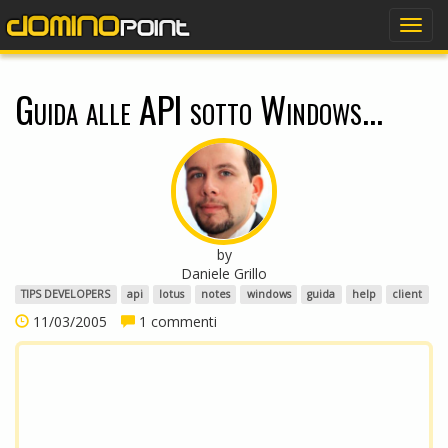
dominopoint
Togg
navig
Guida alle API sotto Windows...
by
Daniele Grillo
TIPS DEVELOPERS
api
lotus
notes
windows
guida
help
client
11/03/2005
1 commenti