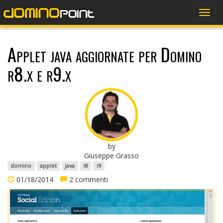
dominopoint
Togg
navig
Applet java aggiornate per Domino
r8.x e r9.x
by
Giuseppe Grasso
domino
applet
java
r8
r9
01/18/2014
2 commenti