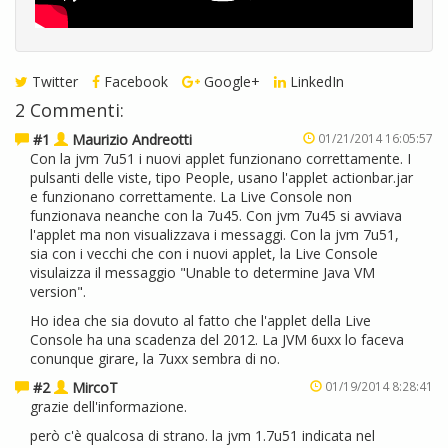
Twitter
Facebook
Google+
LinkedIn
2 Commenti:
#1
Maurizio Andreotti
01/21/2014 16:05:57
Con la jvm 7u51 i nuovi applet funzionano correttamente. I
pulsanti delle viste, tipo People, usano l'applet actionbar.jar
e funzionano correttamente. La Live Console non
funzionava neanche con la 7u45. Con jvm 7u45 si avviava
l'applet ma non visualizzava i messaggi. Con la jvm 7u51,
sia con i vecchi che con i nuovi applet, la Live Console
visulaizza il messaggio "Unable to determine Java VM
version".
Ho idea che sia dovuto al fatto che l'applet della Live
Console ha una scadenza del 2012. La JVM 6uxx lo faceva
conunque girare, la 7uxx sembra di no.
#2
MircoT
01/19/2014 8:28:41
grazie dell'informazione.
però c'è qualcosa di strano. la jvm 1.7u51 indicata nel