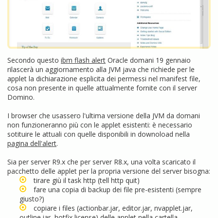
Secondo questo
ibm flash alert
Oracle domani 19 gennaio
rilascerà un aggiornamento alla JVM java che richiede per le
applet la dichiarazione esplicita dei permessi nel manifest file,
cosa non presente in quelle attualmente fornite con il server
Domino.
I browser che usassero l'ultima versione della JVM da domani
non funzioneranno più con le applet esistenti: è necessario
sotituire le attuali con quelle disponibili in downoload nella
pagina dell'alert
.
Sia per server R9.x che per server R8.x, una volta scaricato il
pacchetto delle applet per la propria versione del server bisogna:
tirare giù il task http (tell http quit)
fare una copia di backup dei file pre-esistenti (sempre
giusto?)
copiare i files (actionbar.jar, editor.jar, nvapplet.jar,
outline.jar, hotfix license) delle applet nella cartella