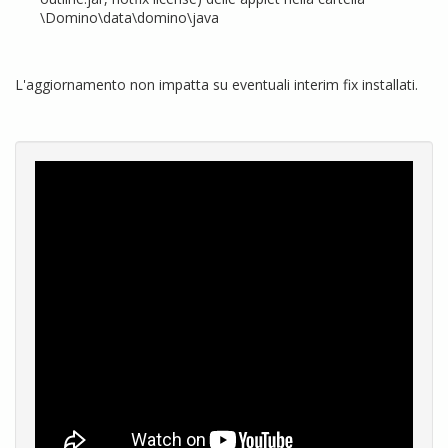
\Domino\data\domino\java
L'aggiornamento non impatta su eventuali interim fix installati.