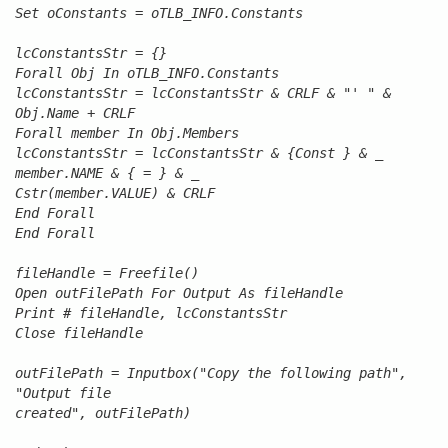
Set oConstants = oTLB_INFO.Constants
lcConstantsStr = {}
Forall Obj In oTLB_INFO.Constants
lcConstantsStr = lcConstantsStr & CRLF & "' " &
Obj.Name + CRLF
Forall member In Obj.Members
lcConstantsStr = lcConstantsStr & {Const } & _
member.NAME & { = } & _
Cstr(member.VALUE) & CRLF
End Forall
End Forall
fileHandle = Freefile()
Open outFilePath For Output As fileHandle
Print # fileHandle, lcConstantsStr
Close fileHandle
outFilePath = Inputbox("Copy the following path",
"Output file
created", outFilePath)