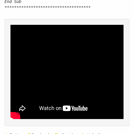
End Sub
************************************