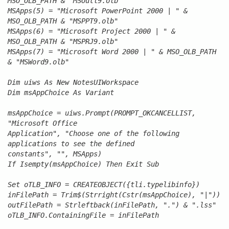
MSO_OLB_PATH & "MSOutl9.olb"
MSApps(5) = "Microsoft PowerPoint 2000 | " &
MSO_OLB_PATH & "MSPPT9.olb"
MSApps(6) = "Microsoft Project 2000 | " &
MSO_OLB_PATH & "MSPRJ9.olb"
MSApps(7) = "Microsoft Word 2000 | " & MSO_OLB_PATH
& "MSWord9.olb"
Dim uiws As New NotesUIWorkspace
Dim msAppChoice As Variant
msAppChoice = uiws.Prompt(PROMPT_OKCANCELLIST,
"Microsoft Office
Application", "Choose one of the following
applications to see the defined
constants", "", MSApps)
If Isempty(msAppChoice) Then Exit Sub
Set oTLB_INFO = CREATEOBJECT({tli.typelibinfo})
inFilePath = Trim$(Strright(Cstr(msAppChoice), "|"))
outFilePath = Strleftback(inFilePath, ".") & ".lss"
oTLB_INFO.ContainingFile = inFilePath