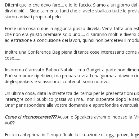
Ditemi quello che devo fare.... e io lo faccio. Siamo a un giorno d
dirvi di più.... Siete talmente tanti che ci avete sballato tutte le pr
siamo arrivati propio al pelo.
Forse una cosa o due in aggiunta posso dirvela, Verrà fatta una e
che non era giusto premiare solo uno..... ci saranno molti e diver
ad estrazione a conclusione dei lavori, quindi non perdetevi il modul
Inoltre una Conference Bag piena di tante cose interessanti come ad
cose......
Insomma è arrivato Babbo Natale.... ma Gadget a parte non dimenti
Può sembrare ripetitivo, ma preparatevi ad una giornata davvero in
degli speakers e vi assicuro i contenuti sono notevoli.
Un ultima cosa, data la strettezza dei tempi per le presentazioni (3
interagire con il pubblico (ossia voi) ma... non disperate dopo le se
One" per rispondere alle vostre domande e approfondire eventuali 
Come ci riconoscerete???
Autori e Speakers avranno indosso la Miti
Voi??
Ecco in anteprima in Tempo Reale la situazione di oggi, prove, logis