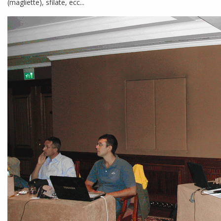
(magliette), sfilate, ecc...