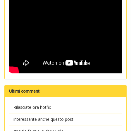
Ultimi commenti
Rilasciate ora hotfix
interessante anche questo post