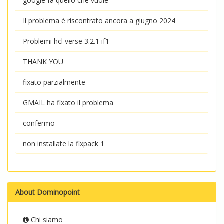
google fa quello che vuole
Il problema è riscontrato ancora a giugno 2024
Problemi hcl verse 3.2.1 if1
THANK YOU
fixato parzialmente
GMAIL ha fixato il problema
confermo
non installate la fixpack 1
About Dominopoint
Chi siamo