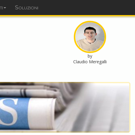
ti
Soluzioni
dominopoint.it
by
Claudio Meregalli