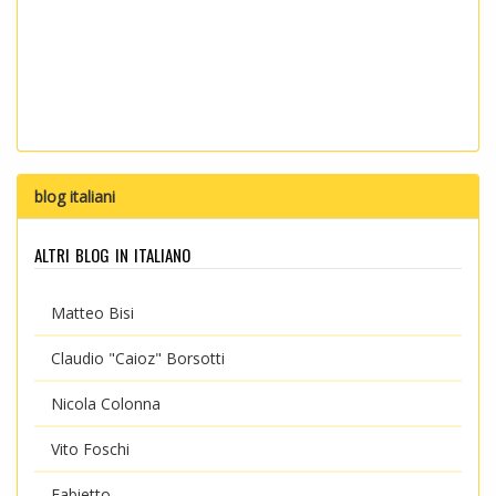
blog italiani
altri blog in italiano
Matteo Bisi
Claudio "Caioz" Borsotti
Nicola Colonna
Vito Foschi
Fabietto