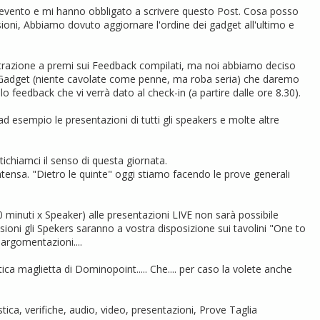
al evento e mi hanno obbligato a scrivere questo Post. Cosa posso
evisioni, Abbiamo dovuto aggiornare l'ordine dei gadget all'ultimo e
strazione a premi sui Feedback compilati, ma noi abbiamo deciso
si Gadget (niente cavolate come penne, ma roba seria) che daremo
o feedback che vi verrà dato al check-in (a partire dalle ore 8.30).
 esempio le presentazioni di tutti gli speakers e molte altre
chiamci il senso di questa giornata.
tensa. "Dietro le quinte" oggi stiamo facendo le prove generali
0 minuti x Speaker) alle presentazioni LIVE non sarà possibile
ssioni gli Spekers saranno a vostra disposizione sui tavolini "One to
argomentazioni....
ca maglietta di Dominopoint..... Che.... per caso la volete anche
tica, verifiche, audio, video, presentazioni, Prove Taglia