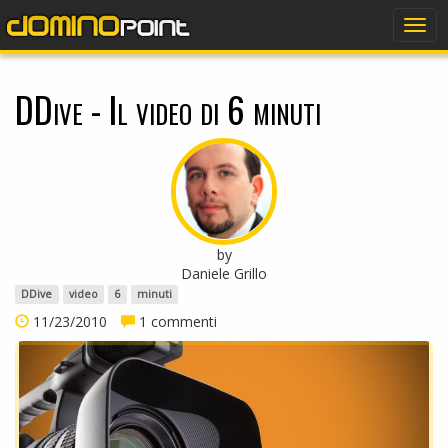
dominopoint
Togg
navi
DDive - Il video di 6 minuti
by
Daniele Grillo
DDive
video
6
minuti
11/23/2010
1 commenti