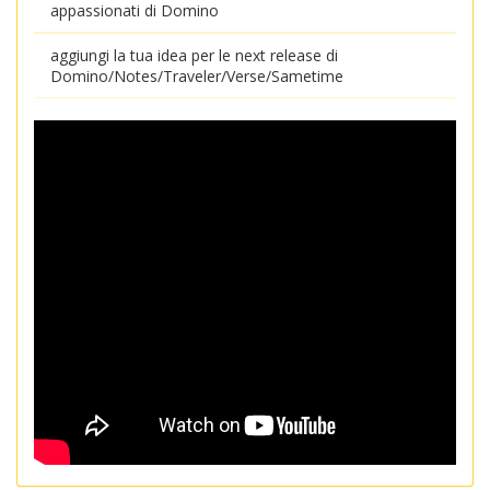
appassionati di Domino
aggiungi la tua idea per le next release di
Domino/Notes/Traveler/Verse/Sametime