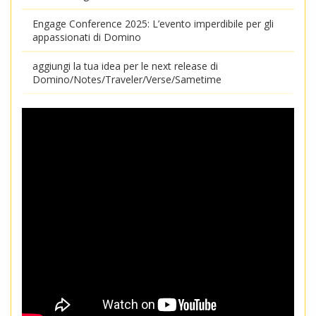
Engage Conference 2025: L’evento imperdibile per gli
appassionati di Domino
aggiungi la tua idea per le next release di
Domino/Notes/Traveler/Verse/Sametime