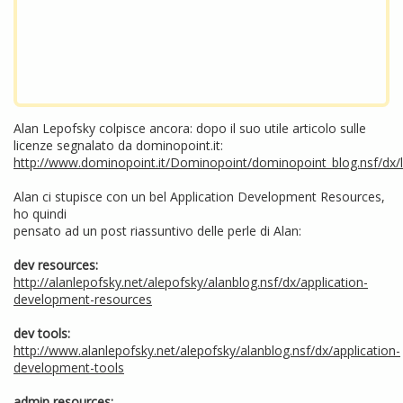
Alan Lepofsky colpisce ancora: dopo il suo utile articolo sulle
licenze segnalato da dominopoint.it:
http://www.dominopoint.it/Dominopoint/dominopoint_blog.nsf/dx/l
Alan ci stupisce con un bel Application Development Resources,
ho quindi
pensato ad un post riassuntivo delle perle di Alan:
dev resources:
http://alanlepofsky.net/alepofsky/alanblog.nsf/dx/application-
development-resources
dev tools:
http://www.alanlepofsky.net/alepofsky/alanblog.nsf/dx/application-
development-tools
admin resources: