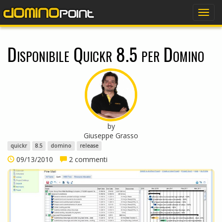
dominopoint
Togg
navig
Disponibile Quickr 8.5 per Domino
by
Giuseppe Grasso
quickr
8.5
domino
release
09/13/2010
2 commenti