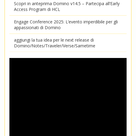
Scopri in anteprima Domino v14.5 – Partecipa all’Early
Access Program di HCL
Engage Conference 2025: L’evento imperdibile per gli
appassionati di Domino
aggiungi la tua idea per le next release di
Domino/Notes/Traveler/Verse/Sametime