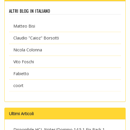
altri blog in italiano
Matteo Bisi
Claudio "Caioz" Borsotti
Nicola Colonna
Vito Foschi
Fabietto
coort
Ultimi Articoli
Disponibile HCL Notes/Domino 14.5.1 Fix Pack 1