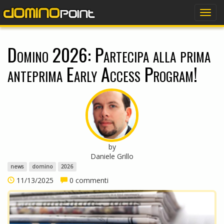
dominopoint
Togg
navig
Domino 2026: Partecipa alla prima
anteprima Early Access Program!
by
Daniele Grillo
news
domino
2026
11/13/2025
0 commenti