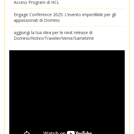
Access Program di HCL
Engage Conference 2025: L’evento imperdibile per gli
appassionati di Domino
aggiungi la tua idea per le next release di
Domino/Notes/Traveler/Verse/Sametime