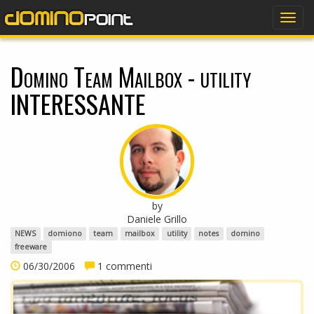
dominopoint
Togg
navig
Domino Team Mailbox - utility
INTERESSANTE
by
Daniele Grillo
NEWS
domiono
team
mailbox
utility
notes
domino
freeware
06/30/2006
1 commenti