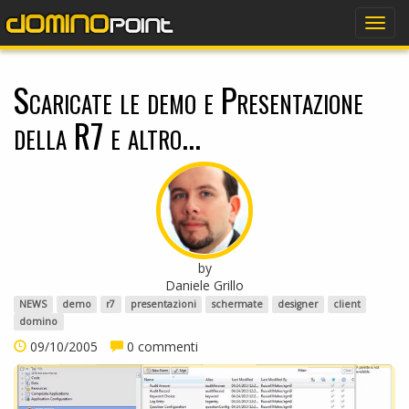
dominopoint
Togg
navig
Scaricate le demo e Presentazione
della R7 e altro...
by
Daniele Grillo
NEWS
demo
r7
presentazioni
schermate
designer
client
domino
09/10/2005
0 commenti