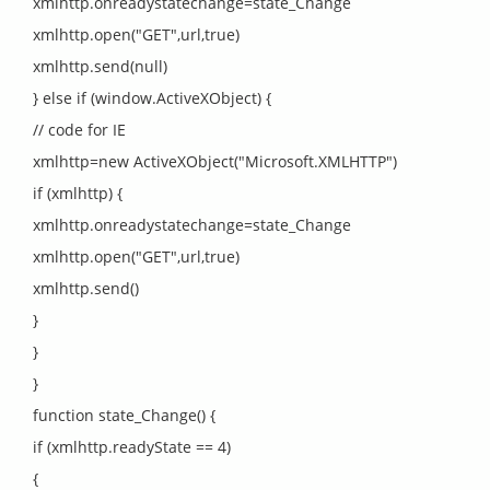
xmlhttp.onreadystatechange=state_Change
xmlhttp.open("GET",url,true)
xmlhttp.send(null)
} else if (window.ActiveXObject) {
// code for IE
xmlhttp=new ActiveXObject("Microsoft.XMLHTTP")
if (xmlhttp) {
xmlhttp.onreadystatechange=state_Change
xmlhttp.open("GET",url,true)
xmlhttp.send()
}
}
}
function state_Change() {
if (xmlhttp.readyState == 4)
{