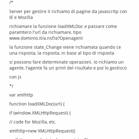
/*
Server per gestire il richiamo di pagine da javascritp con
IE e Mozilla
richiamare la funzione loadXMLDoc e passare come
paramtero l'url da richiamare, tipo
www.dominio.it/a.nsf/a?Openagent
la funzione state_Change viene richiamata quando ce
una risposta, la risposta, in base al tipo di risposta
si possono fare determinate operazioni. Io richiamo un
agente, l'agente fa un print del risultato e poi lo gestisco
con js
*/
var xmlhttp
function loadXMLDoc(url) {
if (window.XMLHttpRequest) {
// code for Mozilla, etc.
xmlhttp=new XMLHttpRequest()