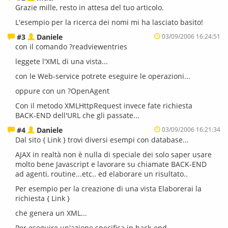
Grazie mille, resto in attesa del tuo articolo.
L'esempio per la ricerca dei nomi mi ha lasciato basito!
#3
Daniele
03/09/2006 16:24:51
con il comando ?readviewentries
leggete l'XML di una vista...
con le Web-service potrete eseguire le operazioni...
oppure con un ?OpenAgent
Con il metodo XMLHttpRequest invece fate richiesta
BACK-END dell'URL che gli passate...
#4
Daniele
03/09/2006 16:21:34
Dal sito {
Link
} trovi diversi esempi con database...
AJAX in realtà non è nulla di speciale dei solo saper usare
molto bene Javascript e lavorare su chiamate BACK-END
ad agenti, routine...etc.. ed elaborare un risultato..
Per esempio per la creazione di una vista Elaborerai la
richiesta {
Link
}
che genera un XML...
Per eseguire un'azione specifica in back-end