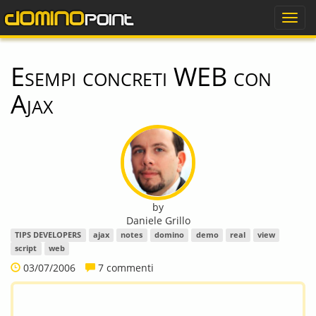
dominopoint
Togg
navig
Esempi concreti WEB con
Ajax
by
Daniele Grillo
TIPS DEVELOPERS
ajax
notes
domino
demo
real
view
script
web
03/07/2006
7 commenti