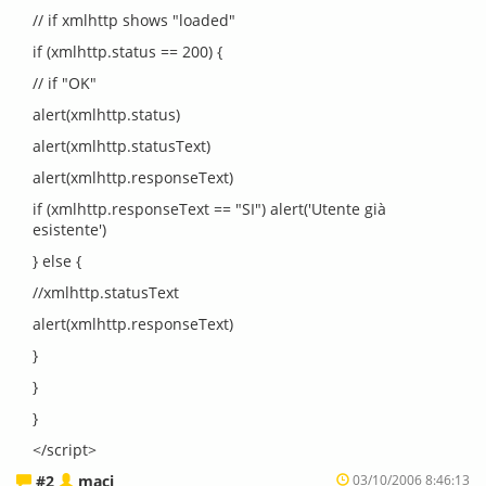
// if xmlhttp shows "loaded"
if (xmlhttp.status == 200) {
// if "OK"
alert(xmlhttp.status)
alert(xmlhttp.statusText)
alert(xmlhttp.responseText)
if (xmlhttp.responseText == "SI") alert('Utente già
esistente')
} else {
//xmlhttp.statusText
alert(xmlhttp.responseText)
}
}
}
</script>
#2
maci
03/10/2006 8:46:13