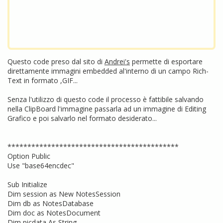
Questo code preso dal sito di
Andrei's
permette di esportare
direttamente immagini embedded al'interno di un campo Rich-
Text in formato ,GIF...
Senza l'utilizzo di questo code il processo è fattibile salvando
nella ClipBoard l'immagine passarla ad un immagine di Editing
Grafico e poi salvarlo nel formato desiderato...
*******************************************
Option Public
Use "base64encdec"
Sub Initialize
Dim session as New NotesSession
Dim db as NotesDatabase
Dim doc as NotesDocument
Dim picdata As String