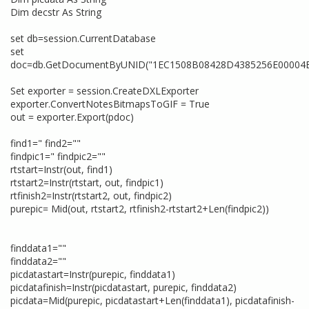
Dim decstr As String
set db=session.CurrentDatabase
set
doc=db.GetDocumentByUNID("1EC1508B08428D4385256E00004
Set exporter = session.CreateDXLExporter
exporter.ConvertNotesBitmapsToGIF = True
out = exporter.Export(pdoc)
find1="
find2="
"
findpic1="
findpic2=""
rtstart=Instr(out, find1)
rtstart2=Instr(rtstart, out, findpic1)
rtfinish2=Instr(rtstart2, out, findpic2)
purepic= Mid(out, rtstart2, rtfinish2-rtstart2+Len(findpic2))
finddata1="
"
finddata2="
"
picdatastart=Instr(purepic, finddata1)
picdatafinish=Instr(picdatastart, purepic, finddata2)
picdata=Mid(purepic, picdatastart+Len(finddata1), picdatafinish-