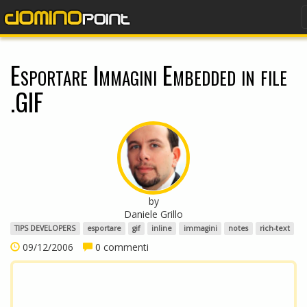
dominopoint
Esportare Immagini Embedded in file
.GIF
by
Daniele Grillo
TIPS DEVELOPERS
esportare
gif
inline
immagini
notes
rich-text
09/12/2006
0 commenti