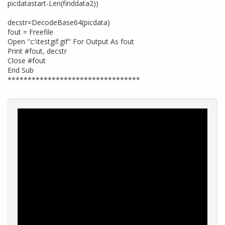
picdatastart-Len(finddata2))
decstr=DecodeBase64(picdata)
fout = Freefile
Open "c:\testgif.gif" For Output As fout
Print #fout, decstr
Close #fout
End Sub
*********************************