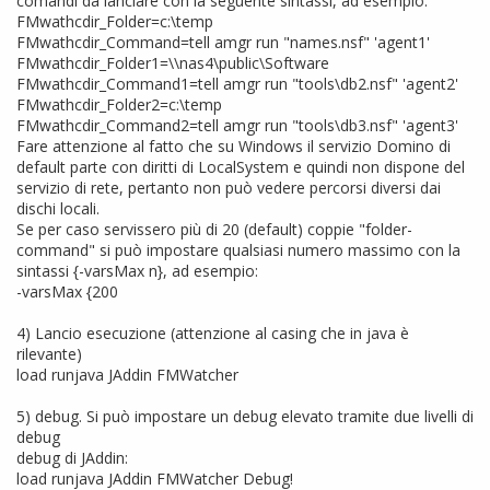
comandi da lanciare con la seguente sintassi, ad esempio:
FMwathcdir_Folder=c:\temp
FMwathcdir_Command=tell amgr run "names.nsf" 'agent1'
FMwathcdir_Folder1=\\nas4\public\Software
FMwathcdir_Command1=tell amgr run "tools\db2.nsf" 'agent2'
FMwathcdir_Folder2=c:\temp
FMwathcdir_Command2=tell amgr run "tools\db3.nsf" 'agent3'
Fare attenzione al fatto che su Windows il servizio Domino di
default parte con diritti di LocalSystem e quindi non dispone del
servizio di rete, pertanto non può vedere percorsi diversi dai
dischi locali.
Se per caso servissero più di 20 (default) coppie "folder-
command" si può impostare qualsiasi numero massimo con la
sintassi {-varsMax n}, ad esempio:
-varsMax {200
4) Lancio esecuzione (attenzione al casing che in java è
rilevante)
load runjava JAddin FMWatcher
5) debug. Si può impostare un debug elevato tramite due livelli di
debug
debug di JAddin:
load runjava JAddin FMWatcher Debug!