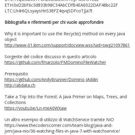
ETH:0xD2bF6c3d833b98C34AbCDfB4EA6022DAF48bc22F
LTC:Lh4r6QLsyaysHnS38FZ4qvqSDFcoTJJa7t
Bibliografia e riferimenti per chi vuole approfondire
Why it is important to use the Recycle() method on every Java
object
http://www-01.ibm.com/support/docview.wss?uid=swg21097861
Sorgente del codice discusso in questo articolo
https://github.com/fmarzolo/FMDominoFileWatcher
Prerequisito
https://github.com/AndyBrunner/Domino-JAddin
http://abdata.ch
Take a Trip Into the Forest: A Java Primer on Maps, Trees, and
Collections
https://youtu.be/Ln-meA0WXaw
Un altro esempio di utilizzo di WatchService tramite NIO
https://www.thecoderscorner.com/team-blog/java-and-
jvm/java-nio/36-watching-files-in-java-7-with-watchservice/