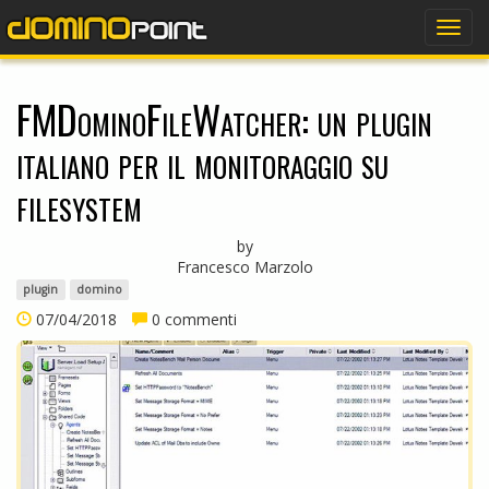
dominopoint
Togg
navig
FMDominoFileWatcher: un plugin
italiano per il monitoraggio su
filesystem
by
Francesco Marzolo
plugin
domino
07/04/2018
0 commenti