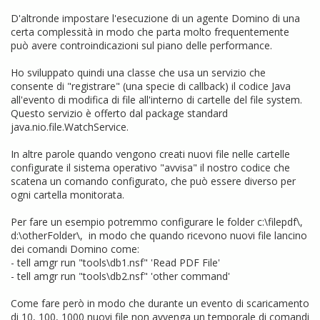
D'altronde impostare l'esecuzione di un agente Domino di una
certa complessità in modo che parta molto frequentemente
può avere controindicazioni sul piano delle performance.
Ho sviluppato quindi una classe che usa un servizio che
consente di "registrare" (una specie di callback) il codice Java
all'evento di modifica di file all'interno di cartelle del file system.
Questo servizio è offerto dal package standard
java.nio.file.WatchService.
In altre parole quando vengono creati nuovi file nelle cartelle
configurate il sistema operativo "avvisa" il nostro codice che
scatena un comando configurato, che può essere diverso per
ogni cartella monitorata.
Per fare un esempio potremmo configurare le folder c:\filepdf\,
d:\otherFolder\, in modo che quando ricevono nuovi file lancino
dei comandi Domino come:
- tell amgr run "tools\db1.nsf" 'Read PDF File'
- tell amgr run "tools\db2.nsf" 'other command'
Come fare però in modo che durante un evento di scaricamento
di 10, 100, 1000 nuovi file non avvenga un temporale di comandi