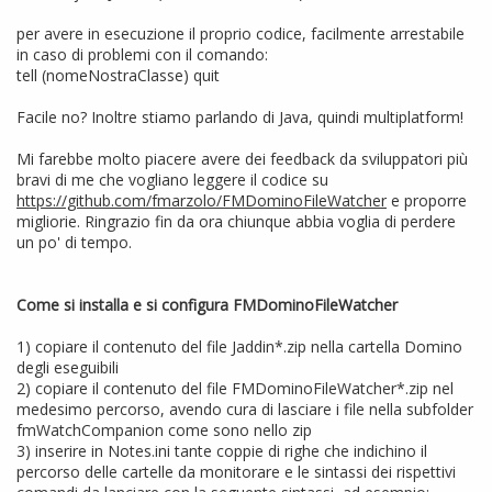
per avere in esecuzione il proprio codice, facilmente arrestabile
in caso di problemi con il comando:
tell (nomeNostraClasse) quit
Facile no? Inoltre stiamo parlando di Java, quindi multiplatform!
Mi farebbe molto piacere avere dei feedback da sviluppatori più
bravi di me che vogliano leggere il codice su
https://github.com/fmarzolo/FMDominoFileWatcher
e proporre
migliorie. Ringrazio fin da ora chiunque abbia voglia di perdere
un po' di tempo.
Come si installa e si configura FMDominoFileWatcher
1) copiare il contenuto del file Jaddin*.zip nella cartella Domino
degli eseguibili
2) copiare il contenuto del file FMDominoFileWatcher*.zip nel
medesimo percorso, avendo cura di lasciare i file nella subfolder
fmWatchCompanion come sono nello zip
3) inserire in Notes.ini tante coppie di righe che indichino il
percorso delle cartelle da monitorare e le sintassi dei rispettivi