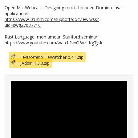
Open Mic Webcast: Designing multi-threaded Domino Java
applications
https://www-01.ibm.com/support/docview.wss?
uid=swg27037716
Rust Language, mon amour! Stanford seminar
https://www.youtube.com/watch?v=O5vzLKg7y-k
FMDominoFileWatcher 0.4.1.zip
JAddin 1.3.0.zip