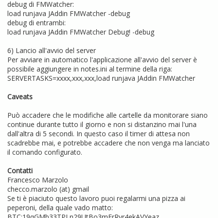
debug di FMWatcher:
load runjava JAddin FMWatcher -debug
debug di entrambi:
load runjava JAddin FMWatcher Debug! -debug
6) Lancio all'avvio del server
Per avviare in automatico l'applicazione all'avvio del server è
possibile aggiungere in notes.ini al termine della riga:
SERVERTASKS=xxxx,xxx,xxx,load runjava JAddin FMWatcher
Caveats
Può accadere che le modifiche alle cartelle da monitorare siano
continue durante tutto il giorno e non si distanzino mai l'una
dall'altra di 5 secondi. In questo caso il timer di attesa non
scadrebbe mai, e potrebbe accadere che non venga ma lanciato
il comando configurato.
Contatti
Francesco Marzolo
checco.marzolo (at) gmail
Se ti è piaciuto questo lavoro puoi regalarmi una pizza ai
peperoni, della quale vado matto:
BTC:19qGMb33TPLn29UtBo3mFrRyr4ekAVYeaz