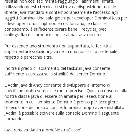
risultati non così facilmente raggiungibili altrimenti. Infatti,
utilizzando questa tecnica ci si trova a disposizione tutte le
librerie Java standard e contemporaneamente l'accesso agli
oggetti Domino. Una sala giochi per developer Domino! Java per
i developer Lotusscript non è così lontana, le classi le
conosciamo, è sufficiente curare bene i .recycle() (vedi
bibliografia) e si produce codice abbastanza sicuro.
Pur essendo uno strumento non supportato, la facilità di
implementare soluzioni Java ne fa una possibilità preferibile
rispetto a parecchie altre.
Inoltre il grado di isolamento del task.run Java consente
sufficiente sicurezza sulla stabilità del server Domino.
L'Addin java di Andy consente di sviluppare all'interno di
specifiche molto semplici e molto precise. Questo consente alla
nostra classe Java di essere chiamata per l'esecuzione al
momento in cui l'ambiente Domino è pronto per accogliere
l'esecuzione del nostro codice. In pratica dopo avere installato
JAddin è possibile scrivere sulla console Domino il seguente
comando:
load runjava JAddin (nomeNostraClasse)