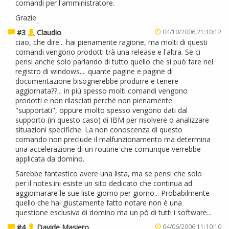
comandi per l'amministratore.
Grazie
#3
Claudio
04/10/2006 21:10:12
ciao, che dire... hai pienamente ragione, ma molti di questi
comandi vengono prodotti trà una release e l'altra. Se ci
pensi anche solo parlando di tutto quello che si può fare nel
registro di windows.... quante pagine e pagine di
documentazione bisognerebbe produrre e tenere
aggiornata??... in più spesso molti comandi vengono
prodotti e non rilasciati perchè non pienamente
"supportati", oppure molto spesso vengono dati dal
supporto (in questo caso) di IBM per risolvere o analizzare
situazioni specifiche. La non conoscenza di questo
comando non preclude il malfunzionamento ma determina
una accelerazione di un routine che comunque verrebbe
applicata da domino.
Sarebbe fantastico avere una lista, ma se pensi che solo
per il notes.ini esiste un sito dedicato che continua ad
aggiornarare le sue liste giorno per giorno... Probabilmente
quello che hai giustamente fatto notare non è una
questione esclusiva di domino ma un pò di tutti i software...
#4
Davide Masiero
04/06/2006 11:10:10