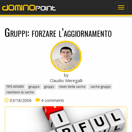
dominopoint
Togg
navig
Gruppi: forzare l’aggiornamento
by
Claudio Meregalli
TIPS ADMIN
gruppo
gruppi
reset della cache
cache gruppi
resettare la cache
03/18/2006
4 commenti