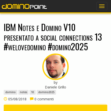
dominopoint
Togg
navig
IBM Notes e Domino V10
presentato a social connections 13
#welovedomino #domino2025
by
Daniele Grillo
domino
notes
10
domino2025
05/08/2018
0 commenti