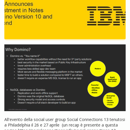
All'evento della social user group Social Connections 13 tenutosi
a Philadelphia il 26 e 27 aprile (un recap è presente a questa