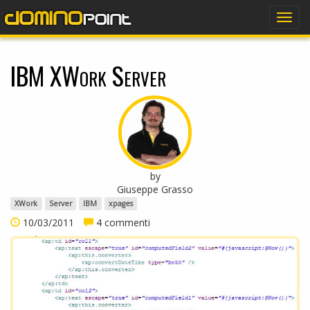
dominopoint
Togg
navig
IBM XWork Server
by
Giuseppe Grasso
XWork
Server
IBM
xpages
10/03/2011
4 commenti