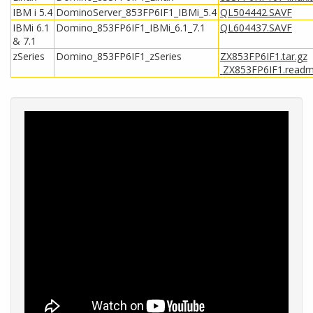
IBM i 5.4
DominoServer_853FP6IF1_IBMi_5.4
QL504442.SAVF
IBMi 6.1
Domino_853FP6IF1_IBMi_6.1_7.1
QL604437.SAVF
& 7.1
zSeries
Domino_853FP6IF1_zSeries
ZX853FP6IF1.tar.gz
ZX853FP6IF1.read