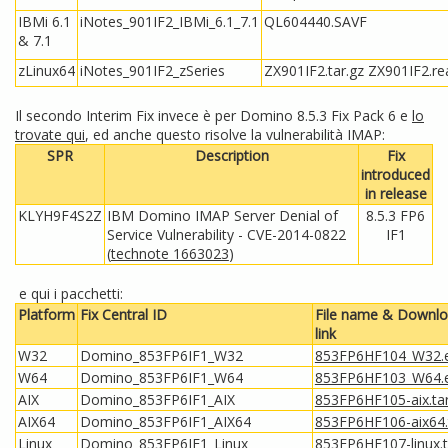
IBMi 6.1
iNotes_901IF2_IBMi_6.1_7.1
QL604440.SAVF
& 7.1
zLinux64
iNotes_901IF2_zSeries
ZX901IF2.tar.gz
ZX901IF2.r
Il secondo Interim Fix invece è per Domino 8.5.3 Fix Pack 6 e
lo
trovate qui
, ed anche questo risolve la vulnerabilità IMAP:
SPR
Description
Fix
introduced
in release
KLYH9F4S2Z
IBM Domino IMAP Server Denial of
8.5.3 FP6
Service Vulnerability - CVE-2014-0822
IF1
(
technote 1663023
)
e qui i pacchetti:
Platform
Fix Central ID
File name & Downl
link
W32
Domino_853FP6IF1_W32
853FP6HF104_W32.
W64
Domino_853FP6IF1_W64
853FP6HF103_W64.
AIX
Domino_853FP6IF1_AIX
853FP6HF105-aix.ta
AIX64
Domino_853FP6IF1_AIX64
853FP6HF106-aix64.
Linux
Domino_853FP6IF1_Linux
853FP6HF107-linux.t