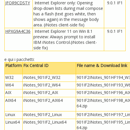
JFOR9CDSTY
Internet Explorer only: Opening
9.0.1 IF1
drop-down lists during mail compose
has a flash (text goes white, then
shows again) in the message body
area. (iNotes client-side fix)
HPXG9A4C36
Internet Explorer 11 on Win 8.1
9.0.1 IF1
preview: Always prompt to install
IBM iNotes Control.(iNotes client-
side fix)
e qui i pacchetti:
Platform
Fix Central ID
File name & Download link
W32
iNotes_901IF2_W32
901IF2INotes_901HF194_W3
W64
iNotes_901IF2_W64
901IF2INotes_901HF193_W6
AIX
iNotes_901IF2_AIX
901IF2INotes_901HF196_AIX
AIX64
iNotes_901IF2_AIX64
901IF2INotes_901HF198_AI
64.zip
Linux
iNotes_901IF2_Linux
901IF2INotes_901HF197_Lin
Linux64
iNotes_901IF2_Linux64
901IF2INotes_901HF195_Li
64.zip