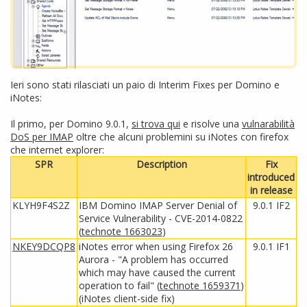
Ieri sono stati rilasciati un paio di Interim Fixes per Domino e
iNotes:
Il primo, per Domino 9.0.1,
si trova qui
e risolve una
vulnarabilità
DoS per IMAP
oltre che alcuni problemini su iNotes con firefox
che internet explorer:
SPR
Description
Fix
introduced
in release
KLYH9F4S2Z
IBM Domino IMAP Server Denial of
9.0.1 IF2
Service Vulnerability - CVE-2014-0822
(
technote 1663023
)
NKEY9DCQP8
iNotes error when using Firefox 26
9.0.1 IF1
Aurora - "A problem has occurred
which may have caused the current
operation to fail" (
technote 1659371
)
(iNotes client-side fix)