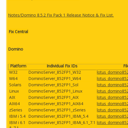
Notes/Domino 8.5.2 Fix Pack 1 Release Notice & Fix List.
Fix Central
Domino
Platform
Individual Fix IDs
Fi
W32
DominoServer_852FP1_W32
lotus_domino85
W64
DominoServer_852FP1_W64
lotus_domino85
Solaris
DominoServer_852FP1_Sol
lotus_domino852
Linux
DominoServer_852FP1_Linux
lotus_domino852
AIX
DominoServer_852FP1_AIX
lotus_domino852
AIX64
DominoServer_852FP1_AIX64
lotus_domino852
zSeries
DominoServer_852FP1_zSeries
lotus_domino852
IBM i 5.4
DominoServer_852FP1_IBMi_5.4
lotus_domino85
IBM i 6.1
DominoServer_852FP1_IBMi_6.1_7.1
lotus_domino85
& 7.1