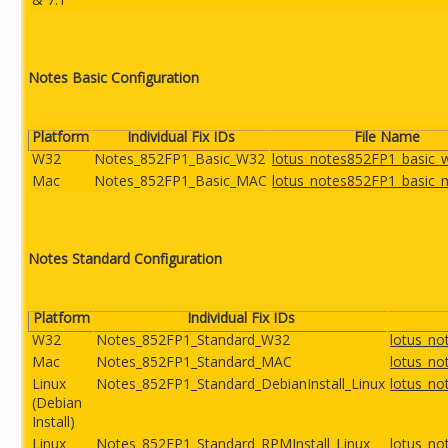
Notes Basic Configuration
Platform
Individual Fix IDs
File Name
W32
Notes_852FP1_Basic_W32
lotus_notes852FP1_basic_w
Mac
Notes_852FP1_Basic_MAC
lotus_notes852FP1_basic
Notes Standard Configuration
Platform
Individual Fix IDs
W32
Notes_852FP1_Standard_W32
lotus_no
Mac
Notes_852FP1_Standard_MAC
lotus_n
Linux
Notes_852FP1_Standard_DebianInstall_Linux
lotus_no
(Debian
Install)
Linux
Notes_852FP1_Standard_RPMInstall_Linux
lotus_no