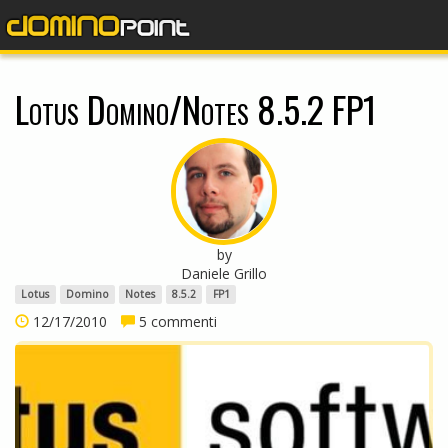
dominopoint
Lotus Domino/Notes 8.5.2 FP1
by
Daniele Grillo
Lotus
Domino
Notes
8.5.2
FP1
12/17/2010
5 commenti