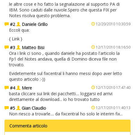
le altre cose e ho fatto la segnalazione al supporto PA di
IBM. Sono caduti dalle nuvole.Spero che questa FIX per
Notes risolva questo problema.
#2
Daniele Grillo
12/20/2010 10:30:59
Eccoli qua:
{
Link
}
#3
Matteo Bisi
12/17/2010 18:16:50
Ora i link ci sono , quando daniele ha postato l'articolo la
Fp1 del Notes andava, quella di Domino diceva file non
trovato.
Evidetemente sul fixcentral li hanno messi dopo aver letto
questo articolo :-))
#4
Mere
12/17/2010 17:47:40
basta cliccare sui link dei pacchetti.... loggarsi ed arrivi
direttamente al download... io ho trovato tutto
#5
Gian Claudio
12/17/2010 11:40:13
Non riesco a trovarle.... da fixcentral ho solo le interim fix...
Commenta articolo