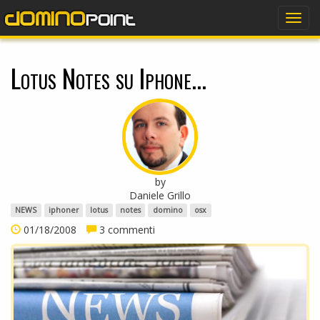
dominopoint
Togg
navig
Lotus Notes su Iphone...
by
Daniele Grillo
NEWS
iphoner
lotus
notes
domino
osx
01/18/2008
3 commenti