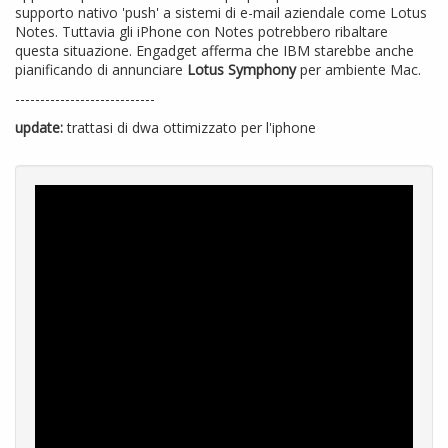
supporto nativo 'push' a sistemi di e-mail aziendale come Lotus
Notes. Tuttavia gli iPhone con Notes potrebbero ribaltare
questa situazione. Engadget afferma che IBM starebbe anche
pianificando di annunciare
Lotus Symphony
per ambiente Mac.
----------------------------
update:
trattasi di dwa ottimizzato per l'iphone