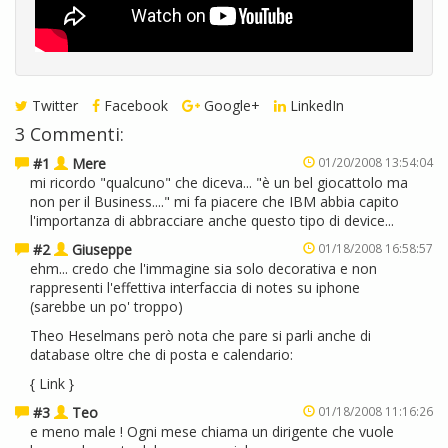
Twitter
Facebook
Google+
LinkedIn
3 Commenti:
#1
Mere
01/20/2008 13:54:04
mi ricordo "qualcuno" che diceva... "è un bel giocattolo ma
non per il Business...." mi fa piacere che IBM abbia capito
l'importanza di abbracciare anche questo tipo di device...
#2
Giuseppe
01/18/2008 16:58:57
ehm... credo che l'immagine sia solo decorativa e non
rappresenti l'effettiva interfaccia di notes su iphone
(sarebbe un po' troppo)
Theo Heselmans però nota che pare si parli anche di
database oltre che di posta e calendario:
{
Link
}
#3
Teo
01/18/2008 11:16:26
e meno male ! Ogni mese chiama un dirigente che vuole