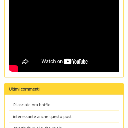
Ultimi commenti
Rilasciate ora hotfix
interessante anche questo post