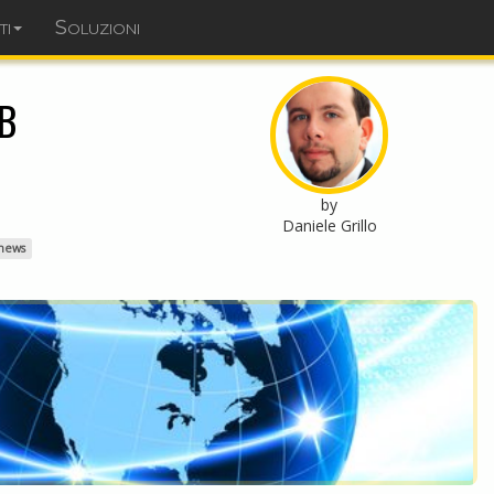
ti
Soluzioni
dominopoint.it
EB
by
Daniele Grillo
news