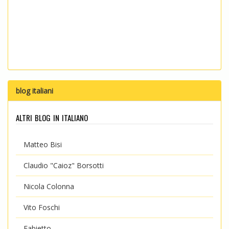
blog italiani
altri blog in italiano
Matteo Bisi
Claudio "Caioz" Borsotti
Nicola Colonna
Vito Foschi
Fabietto