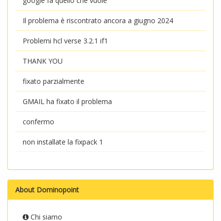
google fa quello che vuole
Il problema è riscontrato ancora a giugno 2024
Problemi hcl verse 3.2.1 if1
THANK YOU
fixato parzialmente
GMAIL ha fixato il problema
confermo
non installate la fixpack 1
About Dominopoint
Chi siamo