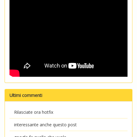
Ultimi commenti
Rilasciate ora hotfix
interessante anche questo post