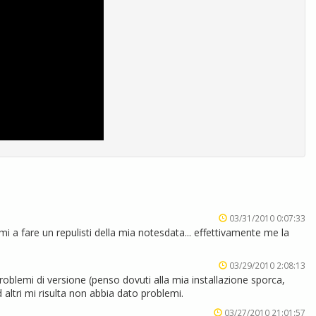
03/31/2010 0:07:33
i a fare un repulisti della mia notesdata... effettivamente me la
03/29/2010 2:08:13
oblemi di versione (penso dovuti alla mia installazione sporca,
ad altri mi risulta non abbia dato problemi.
03/27/2010 21:01:57