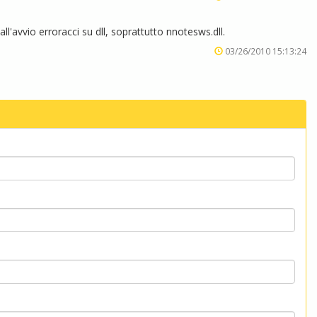
l'avvio erroracci su dll, soprattutto nnotesws.dll.
03/26/2010 15:13:24