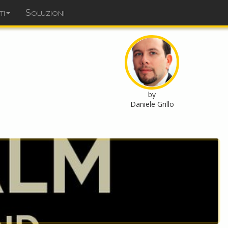
ti
Soluzioni
dominopoint.it
by
Daniele Grillo