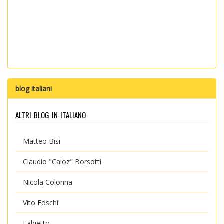
blog italiani
altri blog in italiano
Matteo Bisi
Claudio "Caioz" Borsotti
Nicola Colonna
Vito Foschi
Fabietto