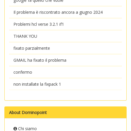
google fa quello che vuole
Il problema è riscontrato ancora a giugno 2024
Problemi hcl verse 3.2.1 if1
THANK YOU
fixato parzialmente
GMAIL ha fixato il problema
confermo
non installate la fixpack 1
About Dominopoint
Chi siamo