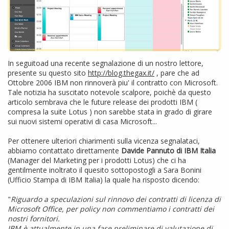
In seguitoad una recente segnalazione di un nostro lettore,
presente su questo sito
http://blog.thegax.it/
, pare che ad
Ottobre 2006 IBM non rinnoverà piu' il contratto con Microsoft.
Tale notizia ha suscitato notevole scalpore, poichè da questo
articolo sembrava che le future release dei prodotti IBM (
compresa la suite Lotus ) non sarebbe stata in grado di girare
sui nuovi sistemi operativi di casa Microsoft...
Per ottenere ulteriori chiarimenti sulla vicenza segnalataci,
abbiamo contattato direttamente
Davide Pannuto di IBM
Italia
(Manager del Marketing per i prodotti Lotus) che ci ha
gentilmente inoltrato il quesito sottopostogli a Sara Bonini
(Ufficio Stampa di IBM Italia) la quale ha risposto dicendo:
"
Riguardo a speculazioni sul rinnovo dei contratti di licenza di
Microsoft Office, per policy non commentiamo i contratti dei
nostri fornitori.
IBM è attualmente in una fase preliminare di valutazione di