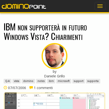
dominopoint
Togg
navig
IBM non supporterà in futuro
Windows Vista? Chiarimenti
by
Daniele Grillo
Q-A
vista
domino
notes
ibm
microsoft
support
supporta
07/07/2006
1 commenti