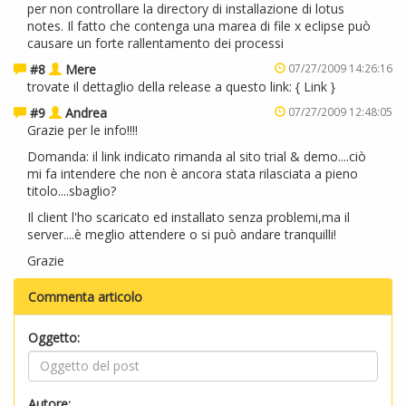
per non controllare la directory di installazione di lotus
notes. Il fatto che contenga una marea di file x eclipse può
causare un forte rallentamento dei processi
#8
Mere
07/27/2009 14:26:16
trovate il dettaglio della release a questo link: {
Link
}
#9
Andrea
07/27/2009 12:48:05
Grazie per le info!!!!
Domanda: il link indicato rimanda al sito trial & demo....ciò
mi fa intendere che non è ancora stata rilasciata a pieno
titolo....sbaglio?
Il client l'ho scaricato ed installato senza problemi,ma il
server....è meglio attendere o si può andare tranquilli!
Grazie
Commenta articolo
Oggetto:
Autore: