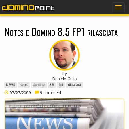
dominopoint
Togg
navig
Notes e Domino 8.5 FP1 rilasciata
by
Daniele Grillo
NEWS
notes
domino
8.5
fp1
rilasciata
07/27/2009
9 commenti