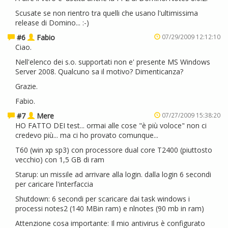
Scusate se non rientro tra quelli che usano l'ultimissima
release di Domino... :-)
#6
Fabio
07/29/2009 12:12:10
Ciao.
Nell'elenco dei s.o. supportati non e' presente MS Windows
Server 2008. Qualcuno sa il motivo? Dimenticanza?
Grazie.
Fabio.
#7
Mere
07/27/2009 15:38:20
HO FATTO DEI test... ormai alle cose "è più voloce" non ci
credevo più... ma ci ho provato comunque...
T60 (win xp sp3) con processore dual core T2400 (piuttosto
vecchio) con 1,5 GB di ram
Starup: un missile ad arrivare alla login. dalla login 6 secondi
per caricare l'interfaccia
Shutdown: 6 secondi per scaricare dai task windows i
processi notes2 (140 MBin ram) e nlnotes (90 mb in ram)
Attenzione cosa importante: Il mio antivirus è configurato