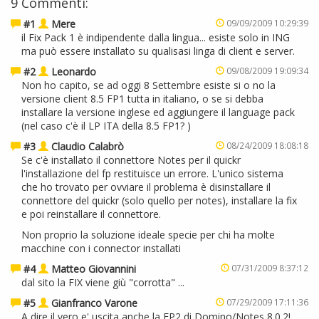
9 Commenti:
#1
Mere
09/09/2009 10:29:39
il Fix Pack 1 è indipendente dalla lingua... esiste solo in ING
ma può essere installato su qualisasi linga di client e server.
#2
Leonardo
09/08/2009 19:09:34
Non ho capito, se ad oggi 8 Settembre esiste si o no la
versione client 8.5 FP1 tutta in italiano, o se si debba
installare la versione inglese ed aggiungere il language pack
(nel caso c'è il LP ITA della 8.5 FP1? )
#3
Claudio Calabrò
08/24/2009 18:08:18
Se c'è installato il connettore Notes per il quickr
l'installazione del fp restituisce un errore. L'unico sistema
che ho trovato per ovviare il problema è disinstallare il
connettore del quickr (solo quello per notes), installare la fix
e poi reinstallare il connettore.
Non proprio la soluzione ideale specie per chi ha molte
macchine con i connector installati
#4
Matteo Giovannini
07/31/2009 8:37:12
dal sito la FIX viene giù "corrotta" ...
#5
Gianfranco Varone
07/29/2009 17:11:36
A dire il vero e' uscita anche la FP2 di Domino/Notes 8.0.2!