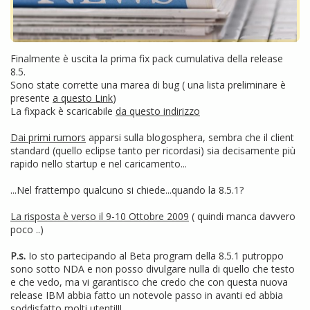
Finalmente è uscita la prima fix pack cumulativa della release
8.5.
Sono state corrette una marea di bug ( una lista preliminare è
presente
a questo Link
)
La fixpack è scaricabile
da questo indirizzo
Dai primi rumors
apparsi sulla blogosphera, sembra che il client
standard (quello eclipse tanto per ricordasi) sia decisamente più
rapido nello startup e nel caricamento...
...Nel frattempo qualcuno si chiede...quando la 8.5.1?
La risposta è verso il 9-10 Ottobre 2009
( quindi manca davvero
poco ..)
P.s.
Io sto partecipando al Beta program della 8.5.1 putroppo
sono sotto NDA e non posso divulgare nulla di quello che testo
e che vedo, ma vi garantisco che credo che con questa nuova
release IBM abbia fatto un notevole passo in avanti ed abbia
soddisfatto molti utenti!!!