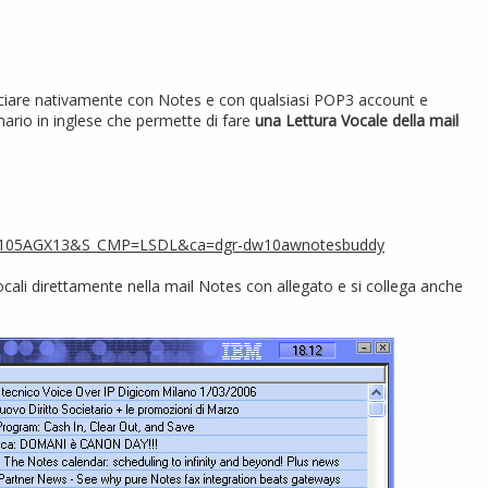
cciare nativamente con Notes e con qualsiasi POP3 account e
onario in inglese che permette di fare
una Lettura Vocale della mail
CT=105AGX13&S_CMP=LSDL&ca=dgr-dw10awnotesbuddy
ocali direttamente nella mail Notes con allegato e si collega anche