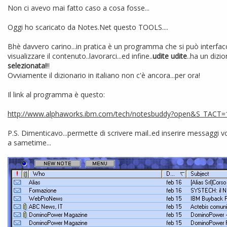
Non ci avevo mai fatto caso a cosa fosse...
Oggi ho scaricato da Notes.Net questo TOOLS....
Bhè davvero carino...in pratica è un programma che si può interfa
visualizzare il contenuto..lavorarci...ed infine..
udite udite
..ha un dizi
selezionata!
!!
Ovviamente il dizionario in italiano non c'è ancora...per ora!
Il link al programma è questo:
http://www.alphaworks.ibm.com/tech/notesbuddy?open&S_TA
P.S. Dimenticavo...permette di scrivere mail..ed inserire messaggi v
a sametime...