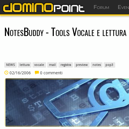
Forum
Even
NotesBuddy - Tools Vocale e lettura
NEWS
lettura
vocale
mail
registra
preview
notes
pop3
02/16/2006
0 commenti