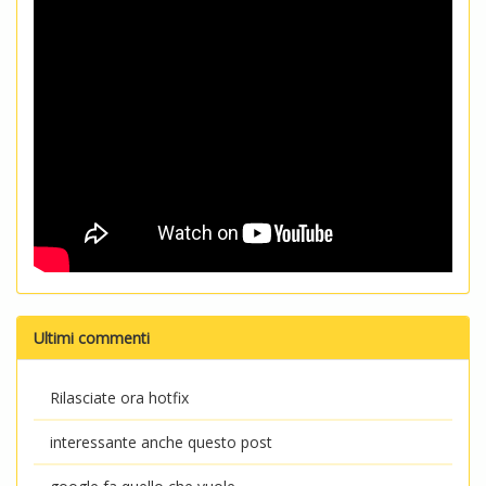
Ultimi commenti
Rilasciate ora hotfix
interessante anche questo post