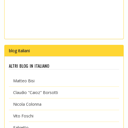
blog italiani
altri blog in italiano
Matteo Bisi
Claudio "Caioz" Borsotti
Nicola Colonna
Vito Foschi
Fabietto