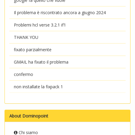
google fa quello che vuole
Il problema è riscontrato ancora a giugno 2024
Problemi hcl verse 3.2.1 if1
THANK YOU
fixato parzialmente
GMAIL ha fixato il problema
confermo
non installate la fixpack 1
About Dominopoint
Chi siamo