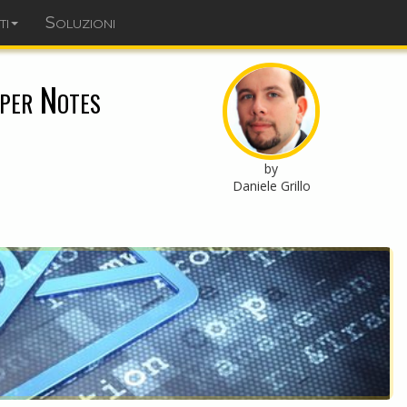
ti
Soluzioni
dominopoint.it
 per Notes
by
Daniele Grillo