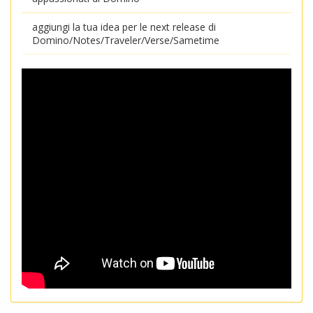
aggiungi la tua idea per le next release di
Domino/Notes/Traveler/Verse/Sametime