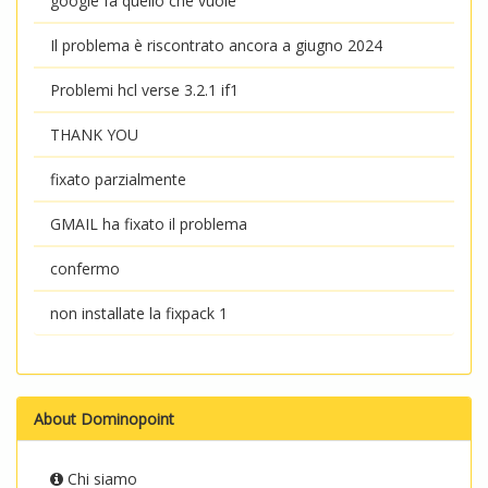
google fa quello che vuole
Il problema è riscontrato ancora a giugno 2024
Problemi hcl verse 3.2.1 if1
THANK YOU
fixato parzialmente
GMAIL ha fixato il problema
confermo
non installate la fixpack 1
About Dominopoint
Chi siamo