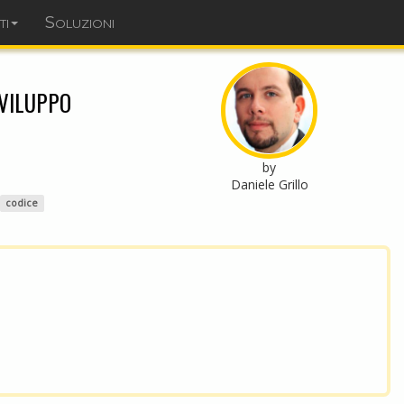
ti
Soluzioni
dominopoint.it
viluppo
by
Daniele Grillo
codice