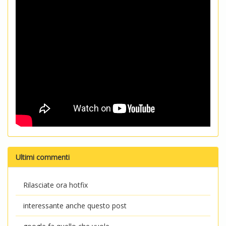
Ultimi commenti
Rilasciate ora hotfix
interessante anche questo post