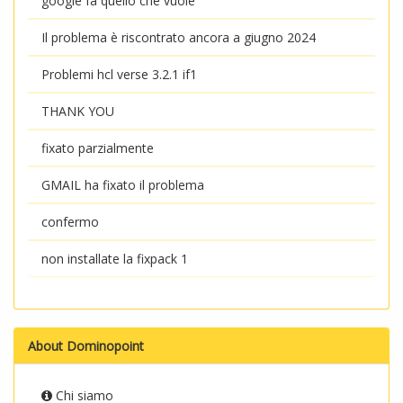
google fa quello che vuole
Il problema è riscontrato ancora a giugno 2024
Problemi hcl verse 3.2.1 if1
THANK YOU
fixato parzialmente
GMAIL ha fixato il problema
confermo
non installate la fixpack 1
About Dominopoint
Chi siamo