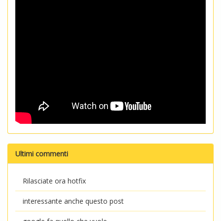
Ultimi commenti
Rilasciate ora hotfix
interessante anche questo post