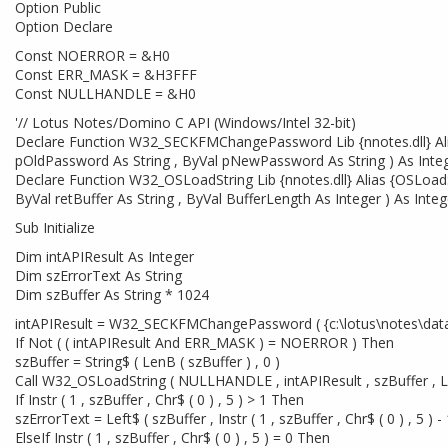
Option Public
Option Declare
Const NOERROR = &H0
Const ERR_MASK = &H3FFF
Const NULLHANDLE = &H0
'// Lotus Notes/Domino C API (Windows/Intel 32-bit)
Declare Function W32_SECKFMChangePassword Lib {nnotes.dll} Ali
pOldPassword As String , ByVal pNewPassword As String ) As Inte
Declare Function W32_OSLoadString Lib {nnotes.dll} Alias {OSLoadS
ByVal retBuffer As String , ByVal BufferLength As Integer ) As Integ
Sub Initialize
Dim intAPIResult As Integer
Dim szErrorText As String
Dim szBuffer As String * 1024
intAPIResult = W32_SECKFMChangePassword ( {c:\lotus\notes\data\
If Not ( ( intAPIResult And ERR_MASK ) = NOERROR ) Then
szBuffer = String$ ( LenB ( szBuffer ) , 0 )
Call W32_OSLoadString ( NULLHANDLE , intAPIResult , szBuffer , Len
If Instr ( 1 , szBuffer , Chr$ ( 0 ) , 5 ) > 1 Then
szErrorText = Left$ ( szBuffer , Instr ( 1 , szBuffer , Chr$ ( 0 ) , 5 ) - 
ElseIf Instr ( 1 , szBuffer , Chr$ ( 0 ) , 5 ) = 0 Then