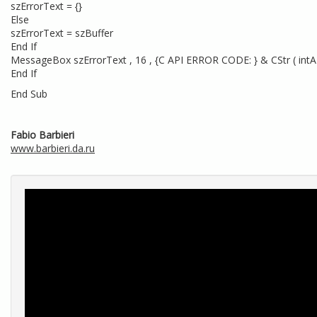
szErrorText = {}
Else
szErrorText = szBuffer
End If
MessageBox szErrorText , 16 , {C API ERROR CODE: } & CStr ( intA
End If
End Sub
Fabio Barbieri
www.barbieri.da.ru