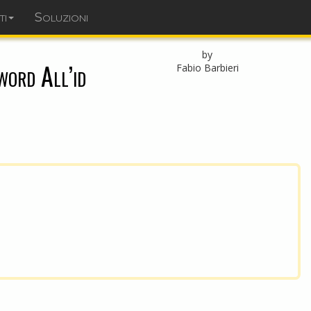
ti
Soluzioni
dominopoint.it
by
word All’id
Fabio Barbieri