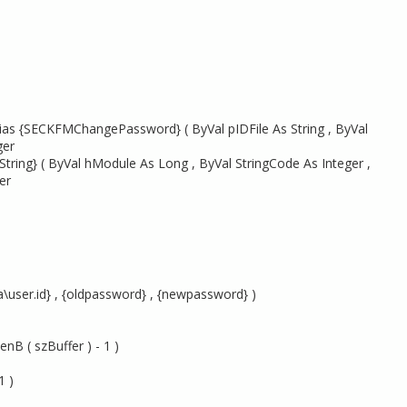
as {SECKFMChangePassword} ( ByVal pIDFile As String , ByVal
ger
tring} ( ByVal hModule As Long , ByVal StringCode As Integer ,
er
user.id} , {oldpassword} , {newpassword} )
B ( szBuffer ) - 1 )
1 )