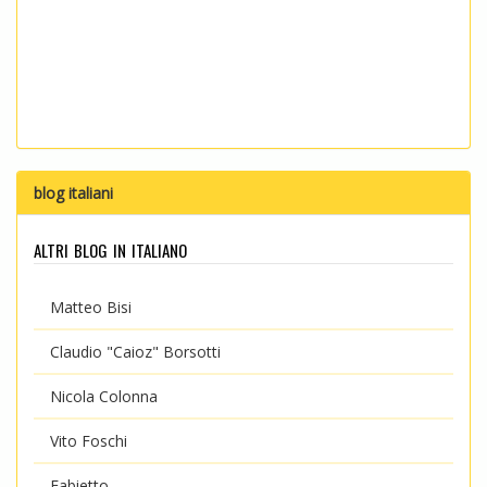
blog italiani
altri blog in italiano
Matteo Bisi
Claudio "Caioz" Borsotti
Nicola Colonna
Vito Foschi
Fabietto