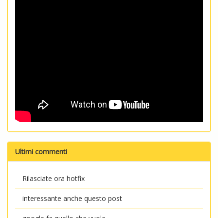
Ultimi commenti
Rilasciate ora hotfix
interessante anche questo post