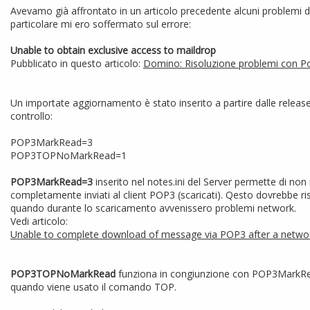
Avevamo già affrontato in un articolo precedente alcuni problemi 
particolare mi ero soffermato sul errore:
Unable to obtain exclusive access to maildrop
Pubblicato in questo articolo:
Domino: Risoluzione problemi con Po
Un importate aggiornamento è stato inserito a partire dalle releas
controllo:
POP3MarkRead=3
POP3TOPNoMarkRead=1
POP3MarkRead=3
inserito nel notes.ini del Server permette di no
completamente inviati al client POP3 (scaricati). Qesto dovrebbe ri
quando durante lo scaricamento avvenissero problemi network.
Vedi articolo:
Unable to complete download of message via POP3 after a netwo
POP3TOPNoMarkRead
funziona in congiunzione con POP3MarkRead
quando viene usato il comando TOP.