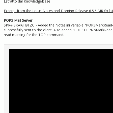
Estratto dal KnowledgeBase
Excerpt from the Lotus Notes and Domino Release 6.5.6 MR fix list
POP3 Mail Server
SPR# SKAI6H9FZG - Added the Notes.ini variable "POP3MarkRead=3" 
successfully sent to the client. Also added "POP3TOPNoMarkRead"
read marking for the TOP command.