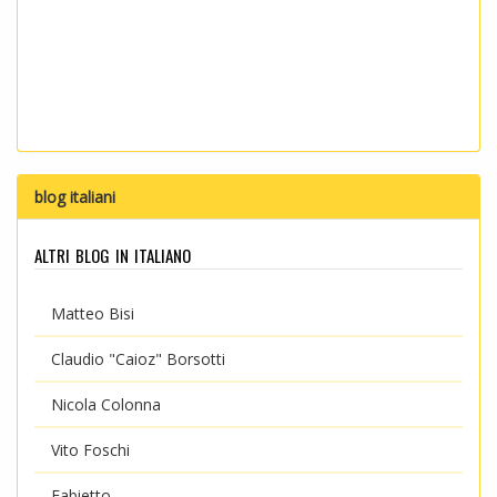
blog italiani
altri blog in italiano
Matteo Bisi
Claudio "Caioz" Borsotti
Nicola Colonna
Vito Foschi
Fabietto