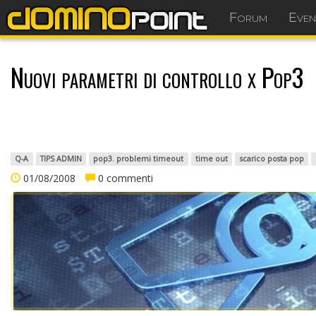
Forum
Even
Nuovi parametri di controllo x Pop3
Q-A
TIPS ADMIN
pop3. problemi timeout
time out
scarico posta pop
01/08/2008
0 commenti