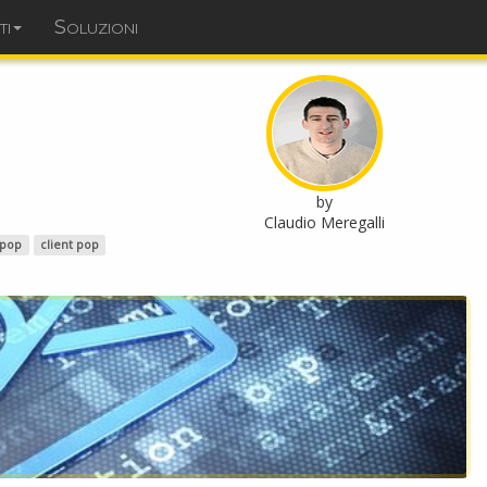
ti
Soluzioni
dominopoint.it
by
Claudio Meregalli
pop
client pop