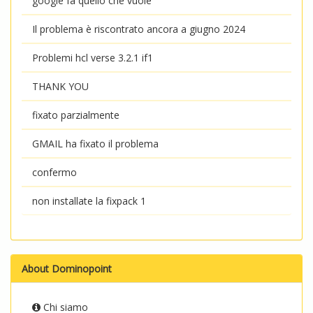
google fa quello che vuole
Il problema è riscontrato ancora a giugno 2024
Problemi hcl verse 3.2.1 if1
THANK YOU
fixato parzialmente
GMAIL ha fixato il problema
confermo
non installate la fixpack 1
About Dominopoint
Chi siamo