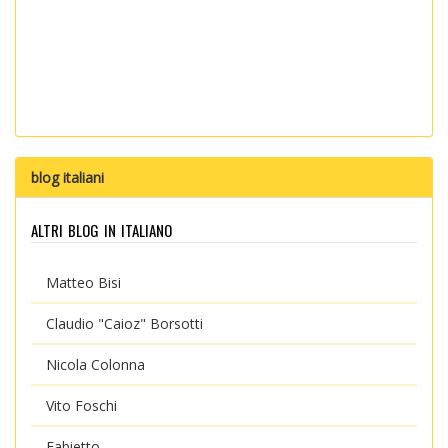
blog italiani
altri blog in italiano
Matteo Bisi
Claudio "Caioz" Borsotti
Nicola Colonna
Vito Foschi
Fabietto