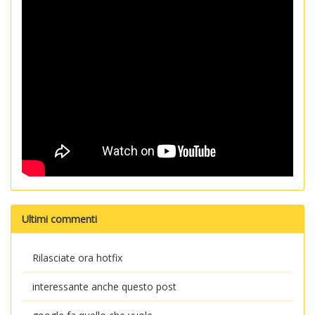
Ultimi commenti
Rilasciate ora hotfix
interessante anche questo post