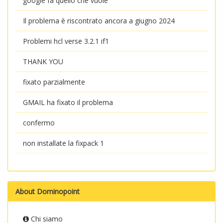
google fa quello che vuole
Il problema è riscontrato ancora a giugno 2024
Problemi hcl verse 3.2.1 if1
THANK YOU
fixato parzialmente
GMAIL ha fixato il problema
confermo
non installate la fixpack 1
About Dominopoint
Chi siamo