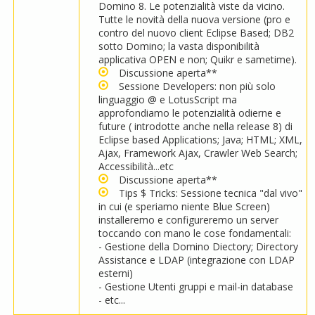
Domino 8. Le potenzialità viste da vicino.
Tutte le novità della nuova versione (pro e
contro del nuovo client Eclipse Based; DB2
sotto Domino; la vasta disponibilità
applicativa OPEN e non; Quikr e sametime).
Discussione aperta**
Sessione Developers: non più solo
linguaggio @ e LotusScript ma
approfondiamo le potenzialità odierne e
future ( introdotte anche nella release 8) di
Eclipse based Applications; Java; HTML; XML,
Ajax, Framework Ajax, Crawler Web Search;
Accessibilità...etc
Discussione aperta**
Tips $ Tricks: Sessione tecnica "dal vivo"
in cui (e speriamo niente Blue Screen)
installeremo e configureremo un server
toccando con mano le cose fondamentali:
- Gestione della Domino Diectory; Directory
Assistance e LDAP (integrazione con LDAP
esterni)
- Gestione Utenti gruppi e mail-in database
- etc...