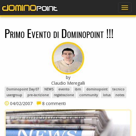
dominopoint
Togg
navig
Primo Evento di Dominopoint !!!
by
Claudio Meregalli
Dominopoint Day 07
NEWS
evento
ibm
dominopoint
tecnico
usergroup
pre-iscrizione
registrazione
community
lotus
notes
04/02/2007
8 commenti