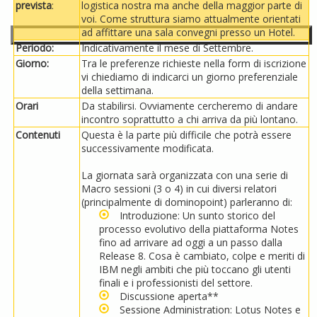
prevista
:
logistica nostra ma anche della maggior parte di
voi. Come struttura siamo attualmente orientati
ad affittare una sala convegni presso un Hotel.
Periodo:
Indicativamente il mese di Settembre.
Giorno:
Tra le preferenze richieste nella form di iscrizione
vi chiediamo di indicarci un giorno preferenziale
della settimana.
Orari
Da stabilirsi. Ovviamente cercheremo di andare
incontro soprattutto a chi arriva da più lontano.
Contenuti
Questa è la parte più difficile che potrà essere
successivamente modificata.
La giornata sarà organizzata con una serie di
Macro sessioni (3 o 4) in cui diversi relatori
(principalmente di dominopoint) parleranno di:
Introduzione: Un sunto storico del
processo evolutivo della piattaforma Notes
fino ad arrivare ad oggi a un passo dalla
Release 8. Cosa è cambiato, colpe e meriti di
IBM negli ambiti che più toccano gli utenti
finali e i professionisti del settore.
Discussione aperta**
Sessione Administration: Lotus Notes e