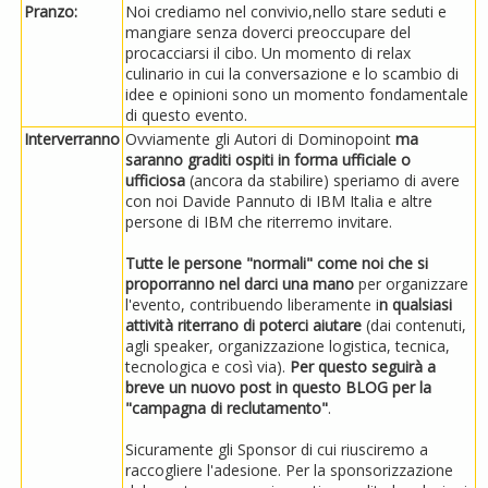
Pranzo:
Noi crediamo nel convivio,nello stare seduti e
mangiare senza doverci preoccupare del
procacciarsi il cibo. Un momento di relax
culinario in cui la conversazione e lo scambio di
idee e opinioni sono un momento fondamentale
di questo evento.
Interverranno
Ovviamente gli Autori di Dominopoint
ma
saranno graditi ospiti in forma ufficiale o
ufficiosa
(ancora da stabilire) speriamo di avere
con noi Davide Pannuto di IBM Italia e altre
persone di IBM che riterremo invitare.
Tutte le persone "normali" come noi che si
proporranno nel darci una mano
per organizzare
l'evento, contribuendo liberamente i
n qualsiasi
attività riterrano di poterci aiutare
(dai contenuti,
agli speaker, organizzazione logistica, tecnica,
tecnologica e così via).
Per questo seguirà a
breve un nuovo post in questo BLOG per la
"campagna di reclutamento"
.
Sicuramente gli Sponsor di cui riusciremo a
raccogliere l'adesione. Per la sponsorizzazione