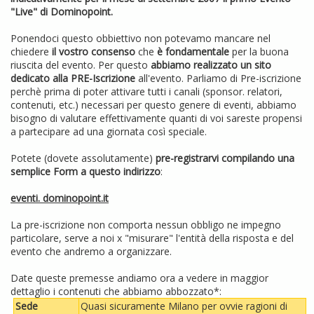
"Live" di Dominopoint.
Ponendoci questo obbiettivo non potevamo mancare nel
chiedere
il vostro consenso
che
è fondamentale
per la buona
riuscita del evento. Per questo
abbiamo realizzato un sito
dedicato alla PRE-Iscrizione
all'evento. Parliamo di Pre-iscrizione
perchè prima di poter attivare tutti i canali (sponsor. relatori,
contenuti, etc.) necessari per questo genere di eventi, abbiamo
bisogno di valutare effettivamente quanti di voi sareste propensi
a partecipare ad una giornata così speciale.
Potete (dovete assolutamente)
pre-registrarvi compilando una
semplice Form a questo indirizzo
:
eventi. dominopoint.it
La pre-iscrizione non comporta nessun obbligo ne impegno
particolare, serve a noi x "misurare" l'entità della risposta e del
evento che andremo a organizzare.
Date queste premesse andiamo ora a vedere in maggior
dettaglio i contenuti che abbiamo abbozzato*:
Sede
Quasi sicuramente Milano per ovvie ragioni di