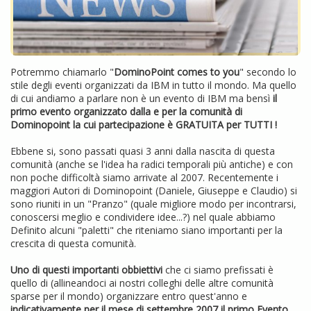
Potremmo chiamarlo "
DominoPoint comes to you
" secondo lo
stile degli eventi organizzati da IBM in tutto il mondo. Ma quello
di cui andiamo a parlare non è un evento di IBM ma bensì
il
primo evento organizzato dalla e per la comunità di
Dominopoint la cui partecipazione è GRATUITA per TUTTI !
Ebbene si, sono passati quasi 3 anni dalla nascita di questa
comunità (anche se l'idea ha radici temporali più antiche) e con
non poche difficoltà siamo arrivate al 2007. Recentemente i
maggiori Autori di Dominopoint (Daniele, Giuseppe e Claudio) si
sono riuniti in un "Pranzo" (quale migliore modo per incontrarsi,
conoscersi meglio e condividere idee...?) nel quale abbiamo
Definito alcuni "paletti" che riteniamo siano importanti per la
crescita di questa comunità.
Uno di questi importanti obbiettivi
che ci siamo prefissati è
quello di (allineandoci ai nostri colleghi delle altre comunità
sparse per il mondo) organizzare entro quest'anno e
indicativamente per il mese di settembre 2007 il primo Evento