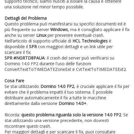
supporto tecnico, siamo riusciti a isolare la causa e ottenere
una soluzione nel minor tempo possibile.
Dettagli del Problema
Questo problema può manifestarsi su specifici documenti ed è
più frequente su server
Windows
, ma è consigliato applicare il fix
anche su server
Linux
per prevenire eventuali crash.
Nell’articolo di supporto ufficiale di
HCL Technologies
è
disponibile il
SPR
con maggiori dettagli e un link utile per
scaricare il fix.
SPR #NGRTD8PAUA
: Il crash del server può verificarsi su
Domino 14.0 FP2 durante l'uso delle funzioni
ConvertTextToTIMEDATEZoneExt e CvtTextToTIMEDATEExt2.
Cosa Fare
Se stai utilizzando
Domino 14.0 FP2
, è cruciale applicare il fix per
evitare che il problema impatti il tuo sistema. È possibile
distribuire automaticamente il fix a tutte le macchine
direttamente dalla versione
Domino 14.0+
.
Ricorda:
questo problema riguarda solo la versione 14.0 FP2
. Se
stai utilizzando una versione precedente, non dovresti
riscontrare questi crash.
Per maggiori dettagli e per scaricare il fix, puoi consultare