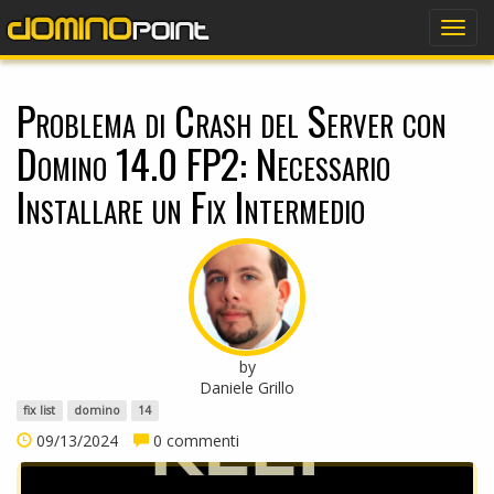
dominopoint
Togg
navig
Problema di Crash del Server con
Domino 14.0 FP2: Necessario
Installare un Fix Intermedio
by
Daniele Grillo
fix list
domino
14
09/13/2024
0 commenti