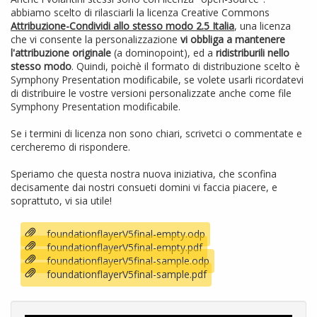
abbiamo scelto di rilasciarli la licenza Creative Commons
Attribuzione-Condividi allo stesso modo 2.5 Italia
, una licenza
che vi consente la personalizzazione
vi obbliga a mantenere
l'attribuzione originale
(a dominopoint), ed a
ridistriburili nello
stesso modo
. Quindi, poichè il formato di distribuzione scelto è
Symphony Presentation modificabile, se volete usarli ricordatevi
di distribuire le vostre versioni personalizzate anche come file
Symphony Presentation modificabile.
Se i termini di licenza non sono chiari, scrivetci o commentate e
cercheremo di rispondere.
Speriamo che questa nostra nuova iniziativa, che sconfina
decisamente dai nostri consueti domini vi faccia piacere, e
soprattuto, vi sia utile!
foundationflayerV5final-empty.odp
foundationflayerV5final-empty.pdf
foundationflayerV5final-sample.odp
foundationflayerV5final-sample.pdf