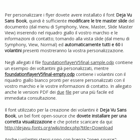
Per personalizzare i flyer dovete avere installato il font
Deja Vu
Sans Book
, quindi è sufficiente
modificare le tre master slide
del
documento (dal menu di Symphony, View, Master, Slide Master
View) inserendo nel riquadro giallo il vostro marchio e le
informazioni di contatto; tornando alla vista slide (dal menu di
Symphony, View, Normal) ed
automaticamente tutti e 60 i
volantini
presenti mostreranno la vostra personalizzazione.
Negli allegati il file
foundationflayerV5final-sample.odp
contiene
un esempio dei voltantini già personalizzati, mentre
foundationflayerV5final-empty.odp
contiene i volantini con il
riquadro giallo bianco pronti per essere personalizzati con il
vostro marchio e le vostre informazioni di contatto. In allegato
anche le versioni PDF dei
due
file
per una più facile ed
immediata consultazione.
Il font utilizzato per la creazione dei volantini è
Deja Vu Sans
Book
, un bel font open-source che
dovete installare per una
corretta visualizzazione
e che potete scaricare da qui:
http://dejavu-fonts.org/wiki/index.php?title=Download
Anche i volantini stessi sono con licenza "open-source":