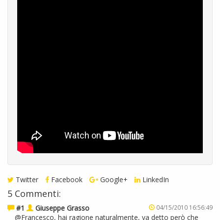
Twitter
Facebook
Google+
LinkedIn
5 Commenti:
#1
Giuseppe Grasso
04/15/2010 16:56:49
@Francesco, hai ragione naturalmente, va detto però che