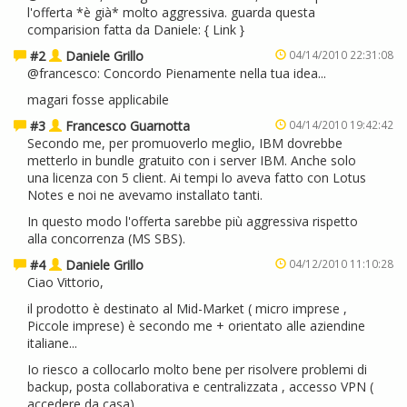
l'offerta *è già* molto aggressiva. guarda questa
comparision fatta da Daniele: {
Link
}
#2
Daniele Grillo
04/14/2010 22:31:08
@francesco: Concordo Pienamente nella tua idea...
magari fosse applicabile
#3
Francesco Guarnotta
04/14/2010 19:42:42
Secondo me, per promuoverlo meglio, IBM dovrebbe
metterlo in bundle gratuito con i server IBM. Anche solo
una licenza con 5 client. Ai tempi lo aveva fatto con Lotus
Notes e noi ne avevamo installato tanti.
In questo modo l'offerta sarebbe più aggressiva rispetto
alla concorrenza (MS SBS).
#4
Daniele Grillo
04/12/2010 11:10:28
Ciao Vittorio,
il prodotto è destinato al Mid-Market ( micro imprese ,
Piccole imprese) è secondo me + orientato alle aziendine
italiane...
Io riesco a collocarlo molto bene per risolvere problemi di
backup, posta collaborativa e centralizzata , accesso VPN (
accedere da casa).