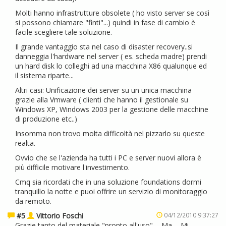
Molti hanno infrastrutture obsolete ( ho visto server se così
si possono chiamare "finti"...) quindi in fase di cambio è
facile scegliere tale soluzione.
Il grande vantaggio sta nel caso di disaster recovery..si
danneggia l'hardware nel server ( es. scheda madre) prendi
un hard disk lo colleghi ad una macchina X86 qualunque ed
il sistema riparte...
Altri casi: Unificazione dei server su un unica macchina
grazie alla Vmware ( clienti che hanno il gestionale su
Windows XP, Windows 2003 per la gestione delle macchine
di produzione etc..)
Insomma non trovo molta difficoltà nel pizzarlo su queste
realta.
Ovvio che se l'azienda ha tutti i PC e server nuovi allora è
più difficile motivare l'investimento.
Cmq sia ricordati che in una soluzione foundations dormi
tranquillo la notte e puoi offrire un servizio di monitoraggio
da remoto.
#5
Vittorio Foschi
04/12/2010 9:37:27
Grazie tanto del materiale "pronto all'uso" ... Ma ... Mi