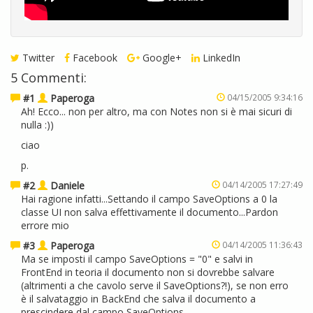
Twitter
Facebook
Google+
LinkedIn
5 Commenti:
#1
Paperoga
04/15/2005 9:34:16
Ah! Ecco... non per altro, ma con Notes non si è mai sicuri di
nulla :))
ciao
p.
#2
Daniele
04/14/2005 17:27:49
Hai ragione infatti...Settando il campo SaveOptions a 0 la
classe UI non salva effettivamente il documento...Pardon
errore mio
#3
Paperoga
04/14/2005 11:36:43
Ma se imposti il campo SaveOptions = "0" e salvi in
FrontEnd in teoria il documento non si dovrebbe salvare
(altrimenti a che cavolo serve il SaveOptions?!), se non erro
è il salvataggio in BackEnd che salva il documento a
prescindere dal campo SaveOptions.