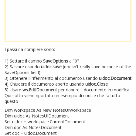
I passi da compiere sono:
1) Settare il campo
SaveOptions
a "0"
2) Salvare usando
uidoc.save
(doesn't really save because of the
SaveOptions field)
3) Ottenere il riferimento al documento usando
uidoc.Document
4) Chiudere il documento aperto usando
uidoc.Close
5) Usare
ws.EditDocument
per riaprire il documento in modifica
Qui sotto viene riportato un esempio di codice che fa tutto
questo
Dim workspace As New NotesUIWorkspace
Dim uidoc As NotesUIDocument
Set uidoc = workspace.CurrentDocument
Dim doc As NotesDocument
Set doc = uidoc.Document