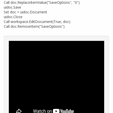
Call doc.ReplaceItemValue("SaveOptions", "0")
uidoc.Save
Set doc = uidoc.Document
uidoc.Close
Call workspace.EditDocument(True, doc)
Call doc.RemoveItem("SaveOptions")