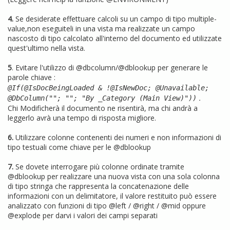
4.
Se desiderate effettuare calcoli su un campo di tipo multiple-
value,non eseguiteli in una vista ma realizzate un campo
nascosto di tipo calcolato all'interno del documento ed utilizzate
quest'ultimo nella vista.
5
. Evitare l'utilizzo di @dbcolumn/@dblookup per generare le
parole chiave :
@If(@IsDocBeingLoaded & !@IsNewDoc; @Unavailable;
.
@DbColumn(""; ""; "By _Category (Main View)"))
Chi Modificherà il documento ne risentirà, ma chi andrà a
leggerlo avrà una tempo di risposta migliore.
6.
Utilizzare colonne contenenti dei numeri e non informazioni di
tipo testuali come chiave per le @dblookup
7.
Se dovete interrogare più colonne ordinate tramite
@dblookup per realizzare una nuova vista con una sola colonna
di tipo stringa che rappresenta la concatenazione delle
informazioni con un delimitatore, il valore restituito può essere
analizzato con funzioni di tipo @left / @right / @mid oppure
@explode per darvi i valori dei campi separati