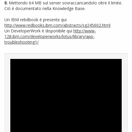
8.
Mettendo 64 MB sul server sovraccaricandolo oltre il limite.
Ciò è documentato nella Knowledge Base.
Un IBM rebdbook è presente qui
http://www.redbooks.ibm.com/abstracts/sg245602.html
Un DeveloperWork è disponibile qui
http://www-
128.ibm.com/developerworks/lotus/library/app-
troubleshooting1/