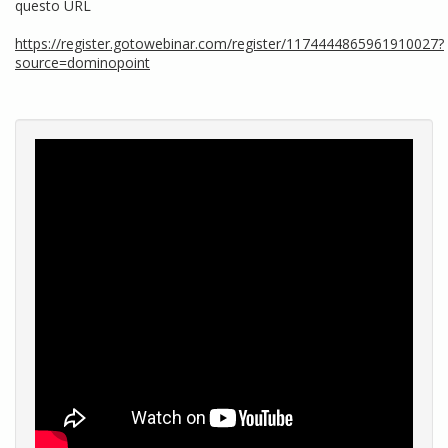
questo URL
https://register.gotowebinar.com/register/1174444865961910027?
source=dominopoint