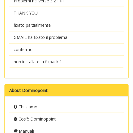
Problemi hcl verse 3.2.1 if1
THANK YOU
fixato parzialmente
GMAIL ha fixato il problema
confermo
non installate la fixpack 1
About Dominopoint
Chi siamo
Cos'è Dominopoint
Manuali