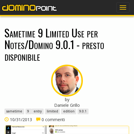
dominopoint
Togg
navig
Sametime 9 Limited Use per
Notes/Domino 9.0.1 - presto
disponibile
by
Daniele Grillo
sametime
9
entry
limited
edition
9.0.1
10/31/2013
0 commenti