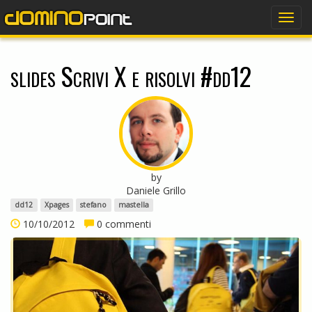
dominopoint
Togg
navig
slides Scrivi X e risolvi #dd12
by
Daniele Grillo
dd12
Xpages
stefano
mastella
10/10/2012
0 commenti