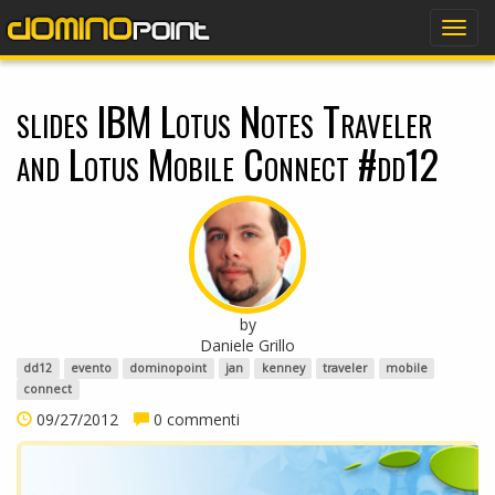
dominopoint
Togg
navig
slides IBM Lotus Notes Traveler
and Lotus Mobile Connect #dd12
by
Daniele Grillo
dd12
evento
dominopoint
jan
kenney
traveler
mobile
connect
09/27/2012
0 commenti