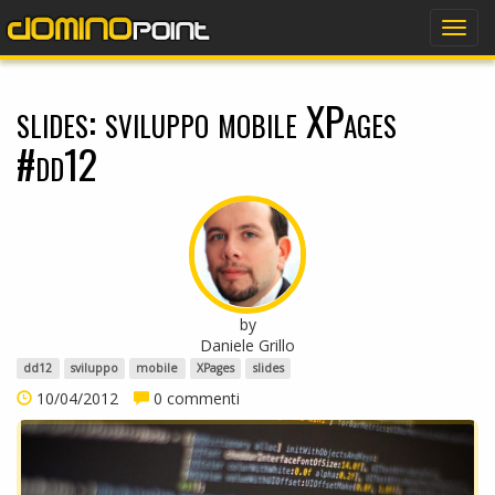
dominopoint
Togg
navig
slides: sviluppo mobile XPages
#dd12
by
Daniele Grillo
dd12
sviluppo
mobile
XPages
slides
10/04/2012
0 commenti