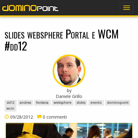
dominopoint
Togg
navig
slides websphere Portal e WCM
#dd12
by
Daniele Grillo
dd12
andrea
fontana
websphere
slides
evento
dominopoint
wcm
09/28/2012
0 commenti