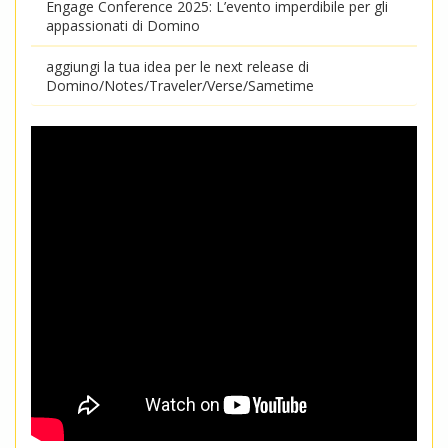
Engage Conference 2025: L’evento imperdibile per gli
appassionati di Domino
aggiungi la tua idea per le next release di
Domino/Notes/Traveler/Verse/Sametime