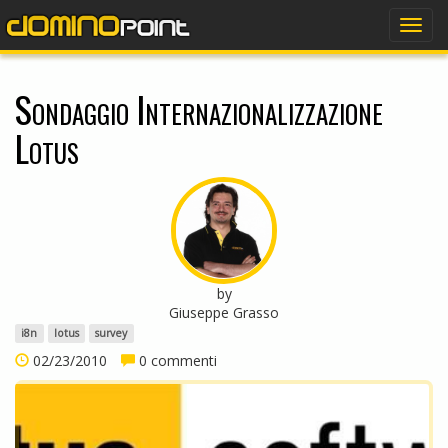
dominopoint
Togg
navig
Sondaggio Internazionalizzazione
Lotus
by
Giuseppe Grasso
i8n
lotus
survey
02/23/2010
0 commenti