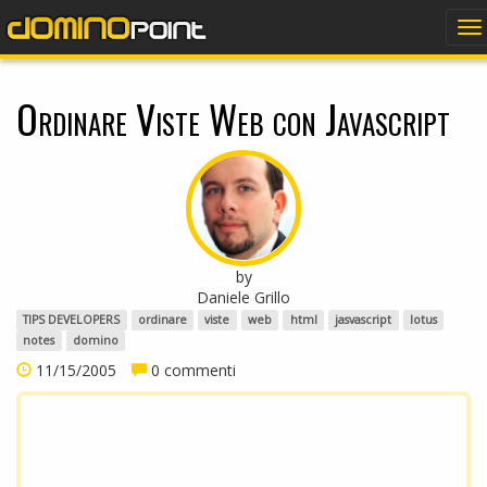
dominopoint
To
na
Ordinare Viste Web con Javascript
by
Daniele Grillo
TIPS DEVELOPERS
ordinare
viste
web
html
jasvascript
lotus
notes
domino
11/15/2005
0 commenti