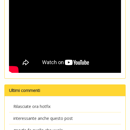
Ultimi commenti
Rilasciate ora hotfix
interessante anche questo post