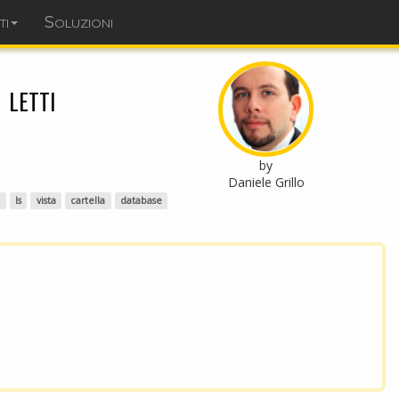
ti
Soluzioni
dominopoint.it
 letti
by
Daniele Grillo
t
ls
vista
cartella
database