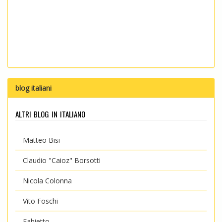
blog italiani
altri blog in italiano
Matteo Bisi
Claudio "Caioz" Borsotti
Nicola Colonna
Vito Foschi
Fabietto