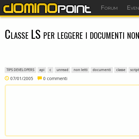
Forum
Even
Classe LS per leggere i documenti non
TIPS DEVELOPERS
api
c
unread
non letti
documenti
classe
scrip
07/01/2005
0 commenti