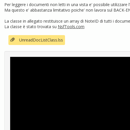
Per leggere i documenti non letti in una vista e' possibile utilizza
Ma questo e' abbastanza limitativo poiche' non lavora sul BACK-E
La classe in allegato restituisce un array di NoteID di tutti i docume
La classe è stato trovata su
NsfTools.com
UnreadDocListClass.lss