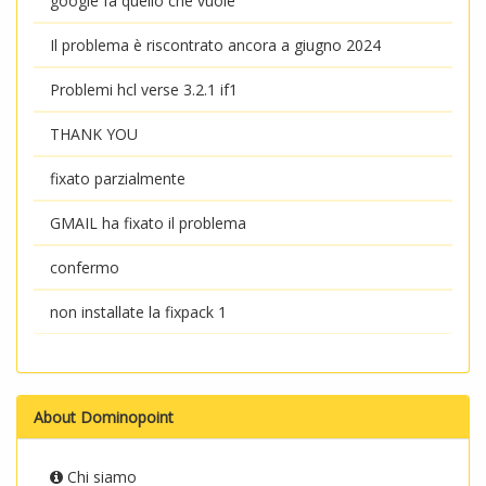
google fa quello che vuole
Il problema è riscontrato ancora a giugno 2024
Problemi hcl verse 3.2.1 if1
THANK YOU
fixato parzialmente
GMAIL ha fixato il problema
confermo
non installate la fixpack 1
About Dominopoint
Chi siamo