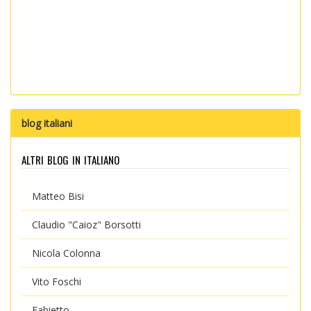
blog italiani
altri blog in italiano
Matteo Bisi
Claudio "Caioz" Borsotti
Nicola Colonna
Vito Foschi
Fabietto