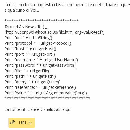
In rete, ho trovato questa classe che permette di effettuare un par
a qualcuno di Voi...
********************************
Dim
url As
New
URL( _
"http://user:pwd@host.se:80/file.html?arg=value#ref")
Print "url: " + url.toString()
Print "protocol: " + url.getProtocol()
Print "host: " + url.getHost()
Print "port: " + url.getPort()
Print "username: " + url.getUserName()
Print "password: " + url.getPassword()
Print "file: " + url.getFile()
Print "path: " + url.getPath()
Print "query: " + url.getQuery()
Print "reference: " + url.getReference()
Print "value: " + url.getArgumentValue("arg")
*************************************
La fonte ufficiale è visualizzabile
qui
URL.lss