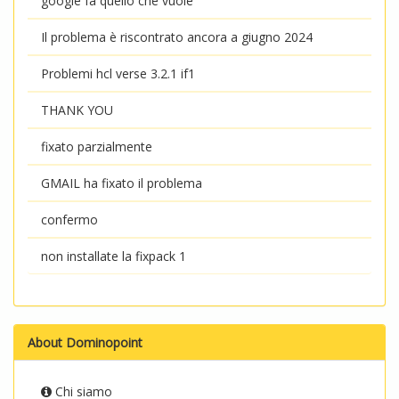
google fa quello che vuole
Il problema è riscontrato ancora a giugno 2024
Problemi hcl verse 3.2.1 if1
THANK YOU
fixato parzialmente
GMAIL ha fixato il problema
confermo
non installate la fixpack 1
About Dominopoint
Chi siamo