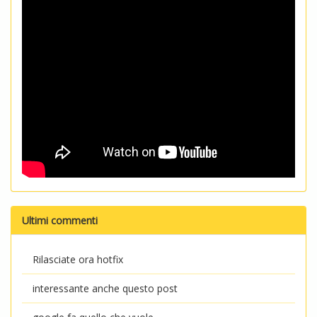
Ultimi commenti
Rilasciate ora hotfix
interessante anche questo post