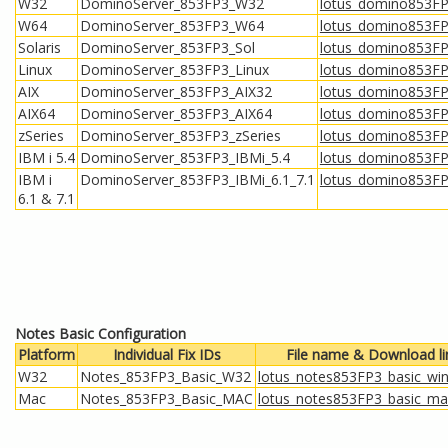
W32
DominoServer_853FP3_W32
lotus_domino853F
W64
DominoServer_853FP3_W64
lotus_domino853F
Solaris
DominoServer_853FP3_Sol
lotus_domino853FP3
Linux
DominoServer_853FP3_Linux
lotus_domino853FP3
AIX
DominoServer_853FP3_AIX32
lotus_domino853FP3
AIX64
DominoServer_853FP3_AIX64
lotus_domino853FP3
zSeries
DominoServer_853FP3_zSeries
lotus_domino853FP3
IBM i 5.4
DominoServer_853FP3_IBMi_5.4
lotus_domino853FP
IBM i
DominoServer_853FP3_IBMi_6.1_7.1
lotus_domino853FP
6.1 & 7.1
Notes Basic Configuration
Platform
Individual Fix IDs
File name & Download li
W32
Notes_853FP3_Basic_W32
lotus_notes853FP3_basic_win
Mac
Notes_853FP3_Basic_MAC
lotus_notes853FP3_basic_m