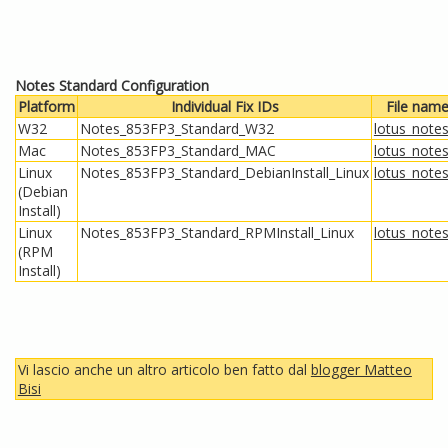
Notes Standard Configuration
Platform
Individual Fix IDs
File nam
W32
Notes_853FP3_Standard_W32
lotus_note
Mac
Notes_853FP3_Standard_MAC
lotus_not
Linux
Notes_853FP3_Standard_DebianInstall_Linux
lotus_note
(Debian
Install)
Linux
Notes_853FP3_Standard_RPMInstall_Linux
lotus_notes
(RPM
Install)
Vi lascio anche un altro articolo ben fatto dal
blogger Matteo
Bisi